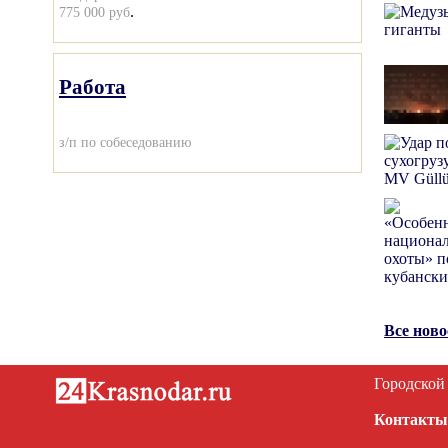
.
775 000 руб
Работа
з/п по собеседованию
Все нов
Городской
Контакты