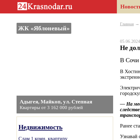
Новост
Главная
ЖК «Яблоневый»
05.06.20
Не до
В Сочи 
В Хостин
экстренн
Электрич
городску
Адыгея, Майкоп, ул. Степная
— На мес
Квартиры от 3 162 000 рублей
следств
транспо
Ранее ст
Недвижимость
Узнавай 
Сдам 1 комн. квартиру