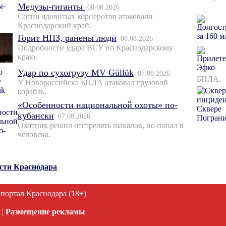
Медузы-гиганты
08.08.2026
Сотни ядовитых корнеротов атаковали
Краснодарский край.
Горит НПЗ, ранены люди
08.08.2026
Подробности удара ВСУ по Краснодарскому
краю.
Удар по сухогрузу MV Güllük
07.08.2026
БПЛА.
У Новороссийска БПЛА атаковал грузовой
корабль.
«Особенности национальной охоты» по-
кубански
07.08.2026
Охотник решил отстрелять шакалов, но попал в
человека.
ости Краснодара
 портал Краснодара (18+)
|
Размещение рекламы