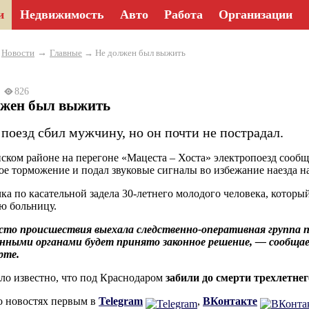
и
Недвижимость
Авто
Работа
Организации
→
→
Новости
Главные
→ Не должен был выжить
24
826
лжен был выжить
поезд сбил мужчину, но он почти не пострадал.
ском районе на перегоне «Мацеста – Хоста» электропоезд сооб
ое торможение и подал звуковые сигналы во избежание наезда на
ка по касательной задела 30-летнего молодого человека, которы
ю больницу.
то происшествия выехала следственно-оперативная группа п
енными органами будет принято законное решение, — сообща
рте.
ало известно, что под Краснодаром
забили до смерти трехлетнег
о новостях первым в
Telegram
,
ВКонтакте