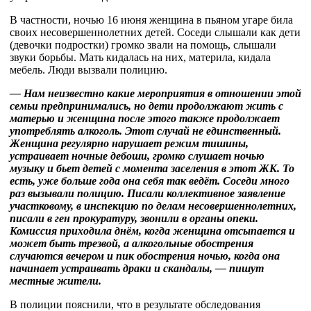
В частности, ночью 16 июня женщина в пьяном угаре била
своих несовершеннолетних детей. Соседи слышали как дети
(девочки подростки) громко звали на помощь, слышали
звуки борьбы. Мать кидалась на них, материла, кидала
мебель. Люди вызвали полицию.
— Нам неизвестно какие мероприятия в отношении этой
семьи предпринимались, но дети продолжают жить с
матерью и женщина после этого также продолжает
употреблять алкоголь. Этот случай не единственный.
Женщина регулярно нарушает режим тишины,
устраивает ночные дебоши, громко слушает ночью
музыку и бьет детей с момента заселения в этот ЖК. То
есть, уже больше года она себя так ведёт. Соседи много
раз вызывали полицию. Писали коллективное заявление
участковому, в инспекцию по делам несовершеннолетних,
писали в ген прокуратуру, звонили в органы опеки.
Комиссия приходила днëм, когда женщина отсыпается и
может быть трезвой, а алкогольные обострения
случаются вечером и пик обострения ночью, когда она
начинает устраивать драки и скандалы, — пишут
местные жители.
В полиции пояснили, что в результате обследования