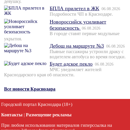
девушку.
БПЛА прилетел в ЖК
06.08.2026
Подробности ЧП в Краснодаре.
Новороссийск усиливает
безопасность
06.08.2026
В городе ставят первые модульные
укрытия.
Дебош на маршруте №3
06.08.2026
Пьяные пассажиры устроили драку с
водителем автобуса во время поездки.
Будет адское пекло
06.08.2026
МЧС уведомляет жителей
Краснодарского края об опасности.
Все новости Краснодара
Городской портал Краснодара (18+)
Контакты
|
Размещение рекламы
При любом использовании материалов гиперссылка на