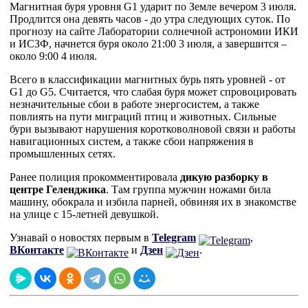
Магнитная буря уровня G1 ударит по Земле вечером 3 июля.
Продлится она девять часов - до утра следующих суток. По
прогнозу на сайте Лаборатории солнечной астрономии ИКИ
и ИСЗФ, начнется буря около 21:00 3 июля, а завершится –
около 9:00 4 июля.
Всего в классификации магнитных бурь пять уровней - от
G1 до G5. Считается, что слабая буря может спровоцировать
незначительные сбои в работе энергосистем, а также
повлиять на пути миграций птиц и животных. Сильные
бури вызывают нарушения коротковолновой связи и работы
навигационных систем, а также сбои напряжения в
промышленных сетях.
Ранее полиция прокомментировала
дикую разборку в
центре Геленджика
. Там группа мужчин ножами била
машину, обокрала и избила парней, обвиняя их в знакомстве
на улице с 15-летней девушкой.
Узнавай о новостях первым в
Telegram
,
ВКонтакте
и
Дзен
.