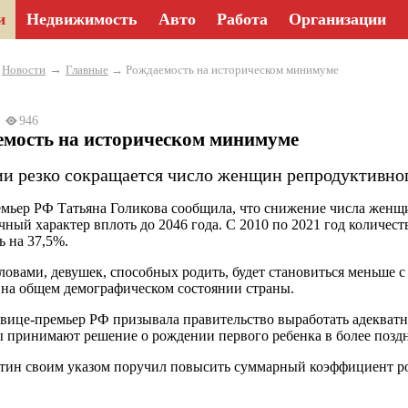
и
Недвижимость
Авто
Работа
Организации
→
→
Новости
Главные
→ Рождаемость на историческом минимуме
24
946
емость на историческом минимуме
ии резко сокращается число женщин репродуктивног
мьер РФ Татьяна Голикова сообщила, что снижение числа женщи
чный характер вплоть до 2046 года. С 2010 по 2021 год количест
ь на 37,5%.
овами, девушек, способных родить, будет становиться меньше 
 на общем демографическом состоянии страны.
 вице-премьер РФ призывала правительство выработать адекватн
принимают решение о рождении первого ребенка в более поздн
тин своим указом поручил повысить суммарный коэффициент рожд