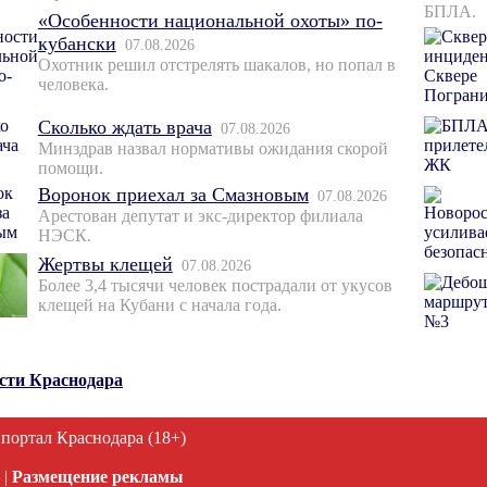
БПЛА.
«Особенности национальной охоты» по-
кубански
07.08.2026
Охотник решил отстрелять шакалов, но попал в
человека.
Сколько ждать врача
07.08.2026
Минздрав назвал нормативы ожидания скорой
помощи.
Воронок приехал за Смазновым
07.08.2026
Арестован депутат и экс-директор филиала
НЭСК.
Жертвы клещей
07.08.2026
Более 3,4 тысячи человек пострадали от укусов
клещей на Кубани с начала года.
ости Краснодара
 портал Краснодара (18+)
|
Размещение рекламы