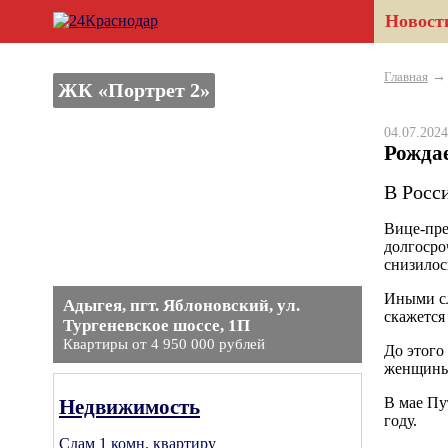
Новост
Главная
ЖК «Портрет 2»
04.07.20
Рожда
В Росс
Вице-пре
долгосро
снизилос
Иными сл
Адыгея, пгт. Яблоновский, ул.
скажется
Тургеневское шоссе, 1П
Квартиры от 4 950 000 рублей
До этого
женщины 
В мае Пу
Недвижимость
году.
Сдам 1 комн. квартиру