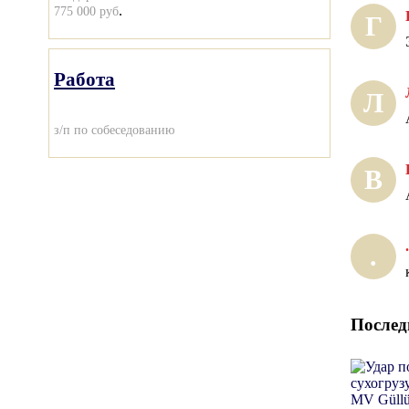
.
775 000 руб
Г
Работа
Л
з/п по собеседованию
В
.
.
Послед