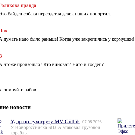
Голикова правда
Это байден собака переодетая девок наших попортил.
Лох
А думать надо было раньше! Когда уже закрепились у кормушки!
В
А чтоже произошло? Кто виноват? Нато и госдеп?
клонируйте рабов
ние новости
Удар по сухогрузу MV Güllük
07.08.2026
У Новороссийска БПЛА атаковал грузовой
корабль.