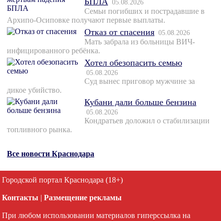
БПЛА
05.08.2026
Семьи погибших и пострадавшие в
Архипо-Осиповке получают первые выплаты.
Отказ от спасения
05.08.2026
Мать забрала из больницы ВИЧ-
инфицированного ребёнка.
Хотел обезопасить семью
05.08.2026
Суд вынес приговор мужчине за
дикое убийство.
Кубани дали больше бензина
05.08.2026
Кондратьев доложил о стабилизации
топливного рынка.
Все новости Краснодара
Городской портал Краснодара (18+)
Контакты
|
Размещение рекламы
При любом использовании материалов гиперссылка на