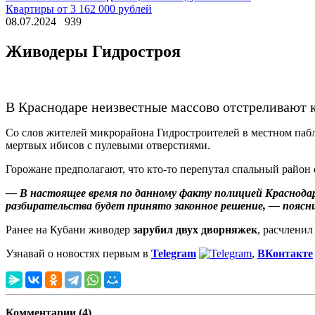
Квартиры от 3 162 000 рублей
08.07.2024
939
Живодеры Гидростроя
В Краснодаре неизвестные массово отстреливают
Со слов жителей микрорайона Гидростроителей в местном пабл
мертвых ибисов с пулевыми отверстиями.
Горожане предполагают, что кто-то перепутал спальный район 
— В настоящее время по данному факту полицией Краснодар
разбирательства будет принято законное решение, — поясн
Ранее на Кубани живодер
зарубил двух дворняжек
, расчленил
Узнавай о новостях первым в
Telegram
,
ВКонтакте
Комментарии (4)