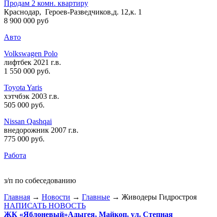
Продам 2 комн. квартиру
Краснодар, Героев-Разведчиков,д. 12,к. 1
8 900 000 руб
Авто
Volkswagen Polo
лифтбек 2021 г.в.
1 550 000 руб
.
Toyota Yaris
хэтчбэк 2003 г.в.
505 000 руб
.
Nissan Qashqai
внедорожник 2007 г.в.
775 000 руб
.
Работа
з/п по собеседованию
Главная
→
Новости
→
Главные
→ Живодеры Гидростроя
НАПИСАТЬ НОВОСТЬ
ЖК «Яблоневый»
Адыгея, Майкоп, ул. Степная