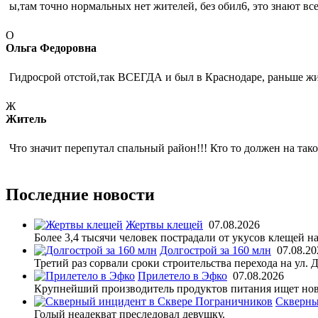
ы,там точно нормальных нет жителей, без обил6, это знают вс
О
Ольга Федоровна
Гидросрой отстой,так ВСЕГДА и был в Краснодаре, раньше жил
Ж
Житель
Что значит перепутал спальный район!!! Кто то должен на тако
Последние новости
Жертвы клещей
07.08.2026
Более 3,4 тысячи человек пострадали от укусов клещей на
Долгострой за 160 млн
07.08.20
Третий раз сорвали сроки строительства перехода на ул. 
Прилетело в Эфко
07.08.2026
Крупнейший производитель продуктов питания ищет нов
Скверны
Голый неадекват преследовал девушку.