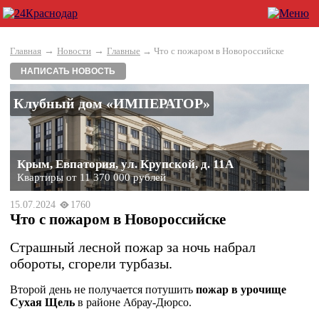
→
→
Главная
Новости
Главные
→ Что с пожаром в Новороссийске
НАПИСАТЬ НОВОСТЬ
Клубный дом «ИМПЕРАТОР»
Крым, Евпатория, ул. Крупской, д. 11А
Квартиры от 11 370 000 рублей
15.07.2024
1760
Что с пожаром в Новороссийске
Страшный лесной пожар за ночь набрал
обороты, сгорели турбазы.
Второй день не получается потушить
пожар в урочище
Сухая Щель
в районе Абрау-Дюрсо.