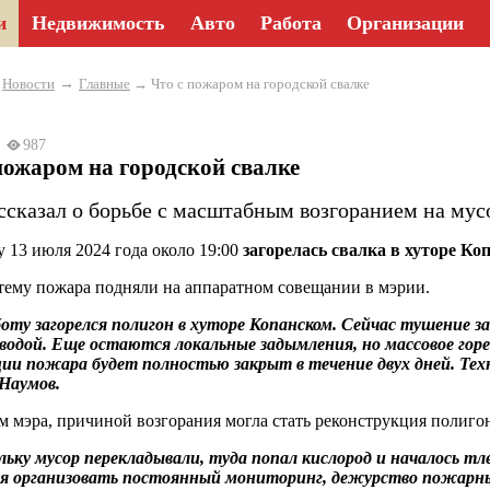
и
Недвижимость
Авто
Работа
Организации
→
→
Новости
Главные
→ Что с пожаром на городской свалке
24
987
пожаром на городской свалке
ссказал о борьбе с масштабным возгоранием на мус
у 13 июля 2024 года около 19:00
загорелась свалка в хуторе Ко
тему пожара подняли на аппаратном совещании в мэрии.
оту загорелся полигон в хуторе Копанском. Сейчас тушение 
водой. Еще остаются локальные задымления, но массовое гор
ии пожара будет полностью закрыт в течение двух дней. Тех
Наумов.
м мэра, причиной возгорания могла стать реконструкция полиго
ьку мусор перекладывали, туда попал кислород и началось т
мя организовать постоянный мониторинг, дежурство пожарн