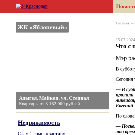
Новост
Главная
ЖК «Яблоневый»
15.07.20
Что с 
Мэр ра
В суббот
Сегодня 
— В субб
пролили 
Адыгея, Майкоп, ул. Степная
ликвидац
Квартиры от 3 162 000 рублей
Евгений 
По слова
Недвижимость
— Поскол
это вре
Сдам 1 комн. квартиру