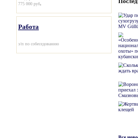
Послед
.
775 000 руб
Работа
з/п по собеседованию
Все нов