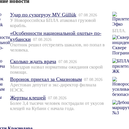
ние новости
Удар по сухогрузу MV Güllük
07.08.2026
У Новороссийска БПЛА атаковал грузовой
корабль.
БПЛА.
«Особенности национальной охоты» по-
кубански
07.08.2026
Охотник решил отстрелять шакалов, но попал в
человека.
Сколько ждать врача
07.08.2026
Минздрав назвал нормативы ожидания скорой
помощи.
Воронок приехал за Смазновым
07.08.2026
Арестован депутат и экс-директор филиала
НЭСК.
Жертвы клещей
07.08.2026
Более 3,4 тысячи человек пострадали от укусов
клещей на Кубани с начала года.
ости Краснодара