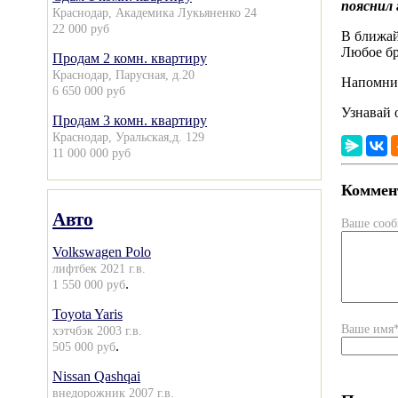
пояснил 
Краснодар, Академика Лукьяненко 24
22 000 руб
В ближай
Любое бр
Продам 2 комн. квартиру
Краснодар, Парусная, д.20
Напомним
6 650 000 руб
Узнавай 
Продам 3 комн. квартиру
Краснодар, Уральская,д. 129
11 000 000 руб
Коммент
Авто
Ваше соо
Volkswagen Polo
лифтбек 2021 г.в.
.
1 550 000 руб
Toyota Yaris
Ваше имя
хэтчбэк 2003 г.в.
.
505 000 руб
Nissan Qashqai
внедорожник 2007 г.в.