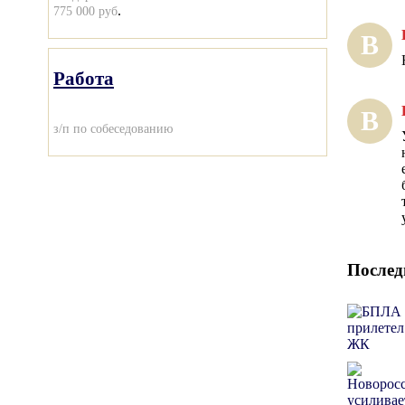
.
775 000 руб
В
Работа
В
з/п по собеседованию
Послед