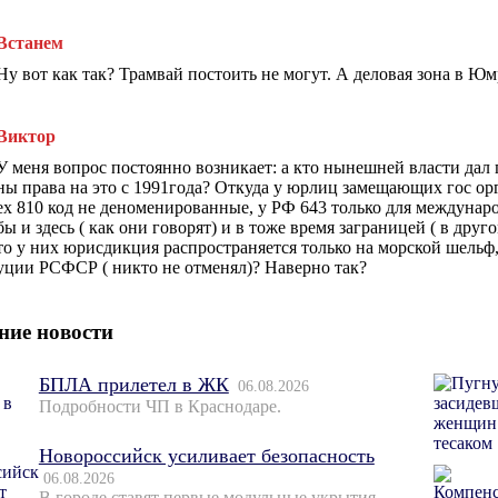
Встанем
Ну вот как так? Трамвай постоить не могут. А деловая зона в Юм
Виктор
У меня вопрос постоянно возникает: а кто нынешней власти дал 
ны права на это с 1991года? Откуда у юрлиц замещающих гос орг
ех 810 код не деноменированные, у РФ 643 только для междунар
бы и здесь ( как они говорят) и в тоже время заграницей ( в др
то у них юрисдикция распространяется только на морской шельф,а
уции РСФСР ( никто не отменял)? Наверно так?
ние новости
БПЛА прилетел в ЖК
06.08.2026
Подробности ЧП в Краснодаре.
Новороссийск усиливает безопасность
06.08.2026
В городе ставят первые модульные укрытия.