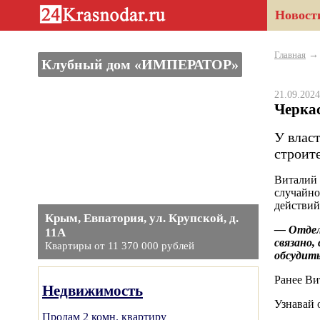
Новост
Главная
Клубный дом «ИМПЕРАТОР»
21.09.20
Черкас
У влас
строит
Виталий 
случайно
действий
Крым, Евпатория, ул. Крупской, д.
— Отдел 
11А
связано,
Квартиры от 11 370 000 рублей
обсудить
Ранее Ви
Недвижимость
Узнавай 
Продам 2 комн. квартиру