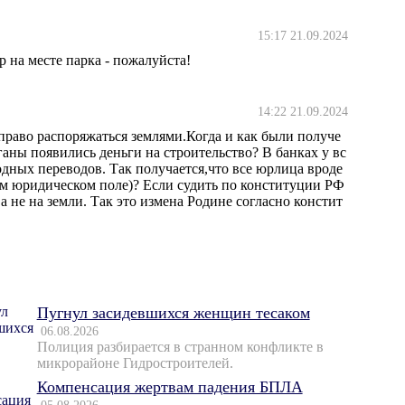
15:17 21.09.2024
р на месте парка - пожалуйста!
14:22 21.09.2024
право распоряжаться землями.Когда и как были получе
аны появились деньги на строительство? В банках у вс
одных переводов. Так получается,что все юрлица вроде
угом юридическом поле)? Если судить по конституции РФ
 не на земли. Так это измена Родине согласно констит
Пугнул засидевшихся женщин тесаком
06.08.2026
Полиция разбирается в странном конфликте в
микрорайоне Гидростроителей.
Компенсация жертвам падения БПЛА