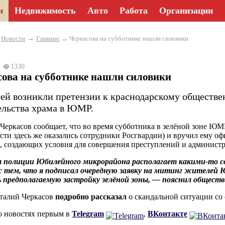
и
Недвижимость
Авто
Работа
Организации
→
→
Новости
Главные
→ Черкасова на субботнике нашли силовики
24
1330
ова на субботнике нашли силовики
тей возникли претензии к краснодарскому обществе
ельства храма в ЮМР.
Черкасов сообщает, что во время субботника в зелёной зоне ЮМ
сти здесь же оказались сотрудники Росгвардии) и вручил ему о
, создающих условия для совершения преступлений и админист
полиции Юбилейного микрорайона располагает какими-то све
 с тем, что я подписал очередную заявку на митинг жителей
 предполагаемую застройку зелёной зоны, — пояснил обществ
талий Черкасов
подробно рассказал
о скандальной ситуации со 
о новостях первым в
Telegram
,
ВКонтакте