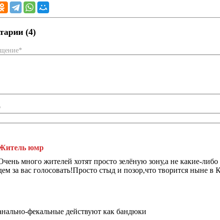
арии (4)
бщение*
*
Житель юмр
Очень много жителей хотят просто зелёную зону,а не какие-либо
дем за вас голосовать!Просто стыд и позор,что творится ныне в 
анально-фекальные действуют как бандюки