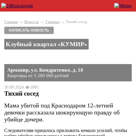
→
→
Главная
Новости
Главные
→ Тихий сосед
НАПИСАТЬ НОВОСТЬ
Клубный квартал «КУМИР»
Армавир, ул. Кондратенко, д. 10
Квартиры от 5 280 000 рублей
30.09.2024
1895
Тихий сосед
Мама убитой под Краснодаром 12-летней
девочки рассказала шокирующую правду об
убийце дочери.
Следователям пришлось приложить немало усилий, чтобы
найти убийцу школьницы с хутора Бураковский