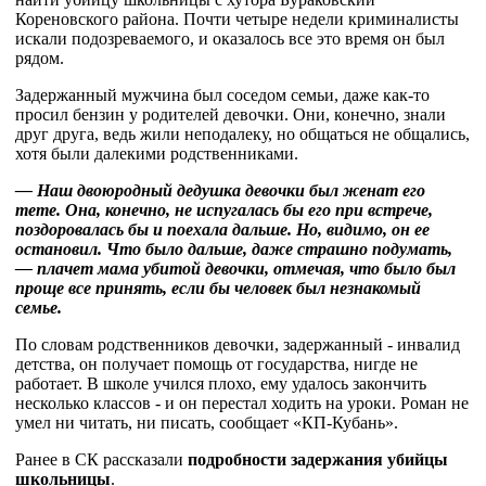
Кореновского района. Почти четыре недели криминалисты
искали подозреваемого, и оказалось все это время он был
рядом.
Задержанный мужчина был соседом семьи, даже как-то
просил бензин у родителей девочки. Они, конечно, знали
друг друга, ведь жили неподалеку, но общаться не общались,
хотя были далекими родственниками.
— Наш двоюродный дедушка девочки был женат его
тете. Она, конечно, не испугалась бы его при встрече,
поздоровалась бы и поехала дальше. Но, видимо, он ее
остановил. Что было дальше, даже страшно подумать,
— плачет мама убитой девочки, отмечая, что было был
проще все принять, если бы человек был незнакомый
семье.
По словам родственников девочки, задержанный - инвалид
детства, он получает помощь от государства, нигде не
работает. В школе учился плохо, ему удалось закончить
несколько классов - и он перестал ходить на уроки. Роман не
умел ни читать, ни писать, сообщает «КП-Кубань».
Ранее в СК рассказали
подробности задержания убийцы
школьницы
.