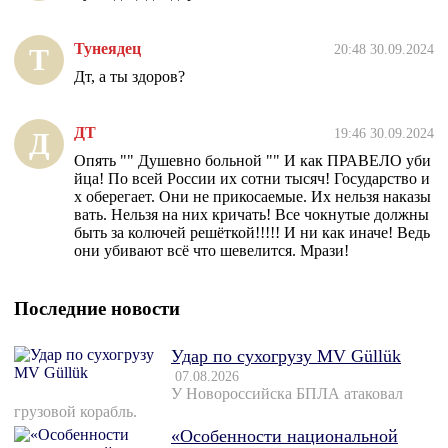
Тунеядец
20:48 30.09.2024
Т
Дт, а ты здоров?
ДТ
19:46 30.09.2024
Д
Опять "" Душевно больной "" И как ПРАВЕЛО уби
йца! По всей России их сотни тысяч! Государство и
х оберегает. Они не прикосаемые. Их нельзя наказы
вать. Нельзя на них кричать! Все чокнутые должны
быть за колючей решёткой!!!!! И ни как иначе! Ведь
они убивают всё что шевелится. Мрази!
Последние новости
Удар по сухогрузу MV Güllük
07.08.2026
У Новороссийска БПЛА атаковал
грузовой корабль.
«Особенности национальной