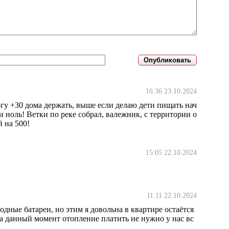
16:36 23.10.2024
гу +30 дома держать, выше если делаю дети пищать нач
и ноль! Ветки по реке собрал, валежник, с территории о
 на 500!
15:05 22.10.2024
11:11 22.10.2024
одные батареи, но этим я довольна в квартире остаётся
на данный момент отопление платить не нужно у нас вс