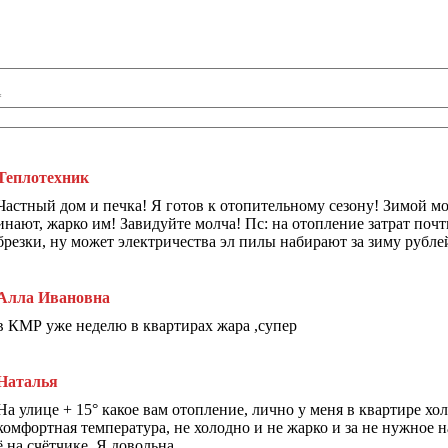
*
Теплотехник
Частный дом и печка! Я готов к отопительному сезону! Зимой мо
инают, жарко им! Завидуйте молча! Пс: на отопление затрат почт
брезки, ну может электричества эл пилы набирают за зиму рублей
Алла Ивановна
в КМР уже неделю в квартирах жара ,супер
Наталья
На улице + 15° какое вам отопление, лично у меня в квартире хол
комфортная температура, не холодно и не жарко и за не нужное 
ё на счётчике. Я довольна.