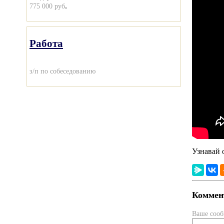
.
775 000 руб
Работа
з/п по собеседованию
Узнавай 
Коммент
Ваше соо