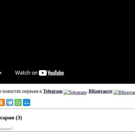
о новостях первым в
Telegram
,
ВКонтакте
арии (3)
бщение*