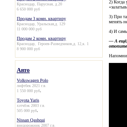
2) Когда
Краснодар, Парусная, д.20
«залатыв
6 650 000 руб
3) При т
Продам 3 комн. квартиру
менять н
Краснодар, Уральская,д. 129
11 000 000 руб
4) И сам
Продам 2 комн. квартиру
— А ещё,
Краснодар, Героев-Разведчиков,д. 12,к. 1
отопител
8 900 000 руб
Напомни
Авто
Volkswagen Polo
лифтбек 2021 г.в.
.
1 550 000 руб
Toyota Yaris
хэтчбэк 2003 г.в.
.
505 000 руб
Nissan Qashqai
внедорожник 2007 г.в.