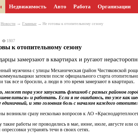
и
Недвижимость
Авто
Работа
Организации
→
→
Новости
Главные
→ Не готовы к отопительному сезону
24
1807
овы к отопительному сезону
дарцы замерзают в квартирах и ругают нерастороп
ный мужчина с улицы Механическая (район Чистяковской рощи) 
коммунальщики затеяли после официального старта отопительног
и так все и бросили, а люди в это время замерзают в квартирах.
, может пора уже запускать флешмоб с разных районов горо
шевелиться» и работать. Если я не ошибаюсь, то уже как ше
е единичный, и это головная боль с началом каждого отопител
ы возникли сразу несколько вопросов к АО «Краснодартеплосет
у такие работы не проводились в мае, июне, июле, августе или с
 опрессовки устранять течи в своих сетях.