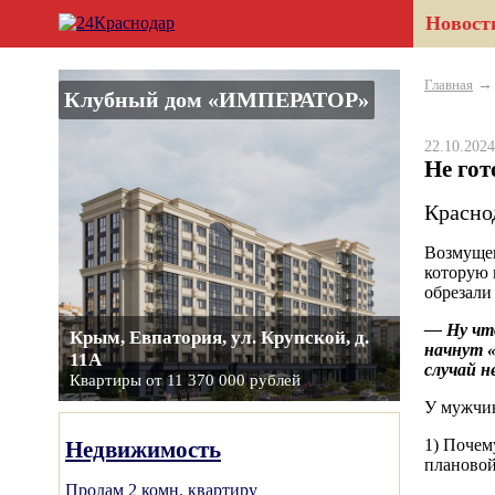
Новост
Главная
Клубный дом «ИМПЕРАТОР»
22.10.20
Не гот
Красно
Возмущен
которую 
обрезали 
— Ну что
Крым, Евпатория, ул. Крупской, д.
начнут «
11А
случай н
Квартиры от 11 370 000 рублей
У мужчин
1) Почем
Недвижимость
плановой
Продам 2 комн. квартиру