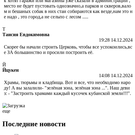
к хотят гаражи или магазины уже сказали в администрации ,
место не будет пустовать однозначно,а парков и скверов,вало
м и бешаных собак в них стаи собираются как везде,нам это н
е надо , это город,а не сельпо с лесом .....
Т
Таисия Евдокимовна
19:28 14.12.2024
Скорее бы начали строить Церковь, чтобы все успокоились,вс
е ЗА большинство и просили построить её.
Й
Йцукен
14:08 14.12.2024
Храмы, тюрьмы и кладбища. Вот и все, что необходимо наро
ду! А вы залалили- "зелёная зона, зелёная зона ...". Наш деви
з: - "Застроить храмами каждый кусочек кубанской земли!!!".
еще
Последние новости