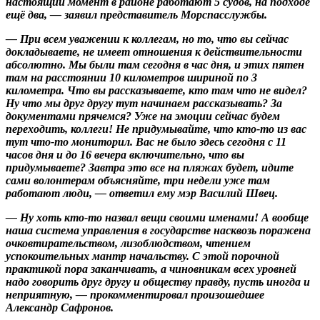
настоящий момент в районе работают 5 судов, на подходе
ещё два, — заявил представитель Морспасслужбы.
— При всем уважении к коллегам, но то, что вы сейчас
докладываете, не имеет отношения к действительности
абсолютно. Мы были там сегодня в час дня, и этих пятен
там на расстоянии 10 километров шириной по 3
километра. Что вы рассказываете, кто там что не видел?
Ну что мы друг другу тут начинаем рассказывать? За
документами прячемся? Уже на эмоции сейчас будем
переходить, коллеги! Не придумывайте, что кто-то из вас
тут что-то мониторил. Вас не было здесь сегодня с 11
часов дня и до 16 вечера включительно, что вы
придумываете? Завтра это все на пляжах будет, идите
сами волонтерам объясняйте, три недели уже там
работают люди, — ответил ему мэр Василий Швец.
— Ну хоть кто-то назвал вещи своими именами! А вообще
наша система управления в государстве насквозь поражена
очковтирательством, лизоблюдством, чтением
успокоительных мантр начальству. С этой порочной
практикой пора заканчивать, а чиновникам всех уровней
надо говорить друг другу и обществу правду, пусть иногда и
неприятную, — прокомментировал произошедшее
Александр Сафронов.