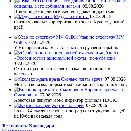
Лежал без
сознания, а его добивали ногами
08.08.2026
Полиция разбирается в жёсткой драке подростков.
Медузы-гиганты
08.08.2026
Сотни ядовитых корнеротов атаковали Краснодарский
край.
Удар по сухогрузу MV
Güllük
07.08.2026
У Новороссийска БПЛА атаковал грузовой корабль.
«Особенности национальной охоты» по-кубански
07.08.2026
Охотник решил отстрелять шакалов, но попал в
человека.
Сколько ждать врача
07.08.2026
Минздрав назвал нормативы ожидания скорой помощи.
Воронок приехал за
Смазновым
07.08.2026
Арестован депутат и экс-директор филиала НЭСК.
Жертвы клещей
07.08.2026
Более 3,4 тысячи человек пострадали от укусов клещей
на Кубани с начала года.
Все новости Краснодара