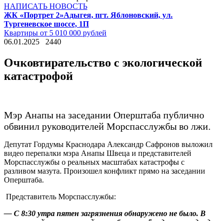
НАПИСАТЬ НОВОСТЬ
ЖК «Портрет 2»
Адыгея, пгт. Яблоновский, ул.
Тургеневское шоссе, 1П
Квартиры от 5 010 000 рублей
06.01.2025
2440
Очковтирательство с экологической
катастрофой
Мэр Анапы на заседании Оперштаба публично
обвинил руководителей Морспасслужбы во лжи.
Депутат Гордумы Краснодара Александр Сафронов выложил
видео перепалки мэра Анапы Швеца и представителей
Морспасслужбы о реальных масштабах катастрофы с
разливом мазута. Произошел конфликт прямо на заседании
Оперштаба.
Представитель Морспасслужбы:
— С 8:30 утра пятен загрязнения обнаружено не было. В