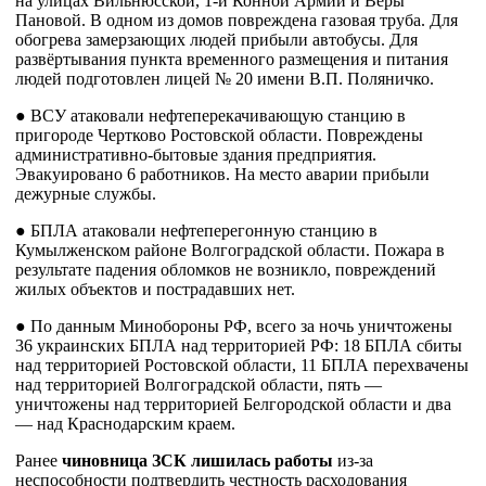
на улицах Вильнюсской, 1-й Конной Армии и Веры
Пановой. В одном из домов повреждена газовая труба. Для
обогрева замерзающих людей прибыли автобусы. Для
развёртывания пункта временного размещения и питания
людей подготовлен лицей № 20 имени В.П. Поляничко.
● ВСУ атаковали нефтеперекачивающую станцию в
пригороде Чертково Ростовской области. Повреждены
административно-бытовые здания предприятия.
Эвакуировано 6 работников. На место аварии прибыли
дежурные службы.
● БПЛА атаковали нефтеперегонную станцию в
Кумылженском районе Волгоградской области. Пожара в
результате падения обломков не возникло, повреждений
жилых объектов и пострадавших нет.
● По данным Минобороны РФ, всего за ночь уничтожены
36 украинских БПЛА над территорией РФ: 18 БПЛА сбиты
над территорией Ростовской области, 11 БПЛА перехвачены
над территорией Волгоградской области, пять —
уничтожены над территорией Белгородской области и два
— над Краснодарским краем.
Ранее
чиновница ЗСК лишилась работы
из-за
неспособности подтвердить честность расходования