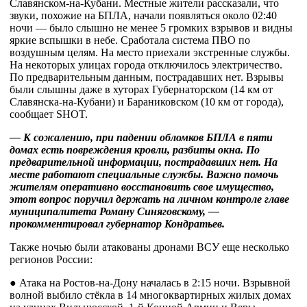
Славянском-на-Кубани. Местные жители рассказали, что
звуки, похожие на БПЛА, начали появляться около 02:40
ночи — было слышно не менее 5 громких взрывов и видны
яркие вспышки в небе. Сработала система ПВО по
воздушным целям. На место приехали экстренные службы.
На некоторых улицах города отключилось электричество.
По предварительным данным, пострадавших нет. Взрывы
были слышны даже в хуторах Губернаторском (14 км от
Славянска-на-Кубани) и Бараниковском (10 км от города),
сообщает SHOT.
— К сожалению, при падении обломков БПЛА в пяти
домах есть повреждения кровли, разбиты окна. По
предварительной информации, пострадавших нет. На
месте работают специальные службы. Важно помочь
жителям оперативно восстановить свое имущество,
этот вопрос поручил держать на личном контроле главе
муниципалитета Роману Синяговскому, —
прокомментировал губернатор Кондратьев.
Также ночью были атакованы дронами ВСУ еще несколько
регионов России:
● Атака на Ростов-на-Дону началась в 2:15 ночи. Взрывной
волной выбило стёкла в 14 многоквартирных жилых домах