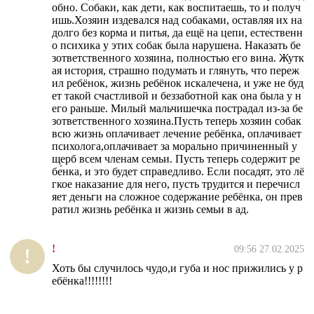
обно. Собаки, как дети, как воспитаешь, то и получ
ишь.Хозяин издевался над собаками, оставляя их на
долго без корма и питья, да ещё на цепи, естественн
о психика у этих собак была нарушена. Наказать бе
зответственного хозяина, полностью его вина. Жутк
ая история, страшно подумать и глянуть, что переж
ил ребёнок, жизнь ребёнок искалечена, и уже не буд
ет такой счастливой и беззаботной как она была у н
его раньше. Милый мальчишечка пострадал из-за бе
зответственного хозяина.Пусть теперь хозяин собак
всю жизнь оплачивает лечение ребёнка, оплачивает
психолога,оплачивает за морально причиненный у
щерб всем членам семьи. Пусть теперь содержит ре
бе́нка, и это будет справедливо. Если посадят, это лё
гкое наказание для него, пусть трудится и перечисл
яет деньги на сложное содержание ребёнка, он прев
ратил жизнь ребёнка и жизнь семьи в ад.
!
09:56 27.02.2025
!
Хоть бы случилось чудо,и губа и нос прижились у р
ебёнка!!!!!!!!