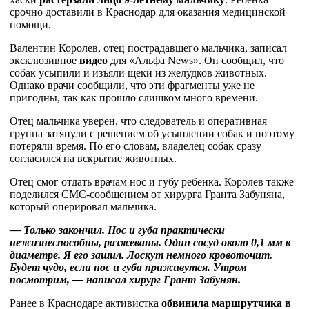
срочно доставили в Краснодар для оказания медицинской
помощи.
Валентин Королев, отец пострадавшего мальчика, записал
эксклюзивное
видео
для «Альфа News». Он сообщил, что
собак усыпили и изъяли щеки из желудков животных.
Однако врачи сообщили, что эти фрагменты уже не
пригодны, так как прошло слишком много времени.
Отец мальчика уверен, что следователь и оперативная
группа затянули с решением об усыплении собак и поэтому
потеряли время. По его словам, владелец собак сразу
согласился на вскрытие животных.
Отец смог отдать врачам нос и губу ребенка. Королев также
поделился СМС-сообщением от хирурга Гранта Забуняна,
который оперировал мальчика.
— Только закончил. Нос и губа практически
нежизнеспособны, разжеваны. Один сосуд около 0,1 мм в
диаметре. Я его зашил. Лоскут немного кровоточит.
Будет чудо, если нос и губа приживутся. Утром
посмотрим, — написал хирург Грант Забунян.
Ранее в Краснодаре активистка
обвинила маршрутчика в