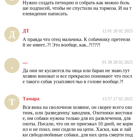
Нужно создать петицию и собрать как можно боль
ше подписей, чтобы не спустили на тормоза. И на т
елевидение написать.
ДТ
12:01 28.02.2025
Д
А правда что отец мальчика. К собачнику претензи
й не имеет..?! Это вообще, как..?!???!
....
01:38 28.02.2025
.
Да они не кусаются.ты овца или баран не знаю.тут
хозяин виноват и все прекрасно понимают что посл
е такого собак усыпляют.чьо в голове вообще.?!
Тамара
13:57 27.02.2025
Т
Вся вина на сволочном хозяине, он скорее всего охо
тник, или /разведенец/ заводчик. Охотники жестоки
е, им собаки нужны только для их развлечения, для
охоты. Писали, что он не приезжал 10 дней, не корм
ил и не поил, они сидели на цепи. Хаски, как и лай
ки свбодолюбивые собаки, для них цепь смерти под