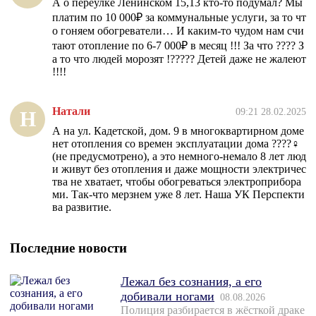
А о переулке Ленинском 15,13 кто-то подумал? Мы
платим по 10 000₽ за коммунальные услуги, за то чт
о гоняем обогреватели… И каким-то чудом нам счи
тают отопление по 6-7 000₽ в месяц !!! За что ???? З
а то что людей морозят !????? Детей даже не жалеют
!!!!
Натали
09:21 28.02.2025
Н
А на ул. Кадетской, дом. 9 в многоквартирном доме
нет отопления со времен эксплуатации дома ????‍♀️
(не предусмотрено), а это немного-немало 8 лет люд
и живут без отопления и даже мощности электричес
тва не хватает, чтобы обогреваться электроприбора
ми. Так-что мерзнем уже 8 лет. Наша УК Перспекти
ва развитие.
Последние новости
Лежал без сознания, а его
добивали ногами
08.08.2026
Полиция разбирается в жёсткой драке