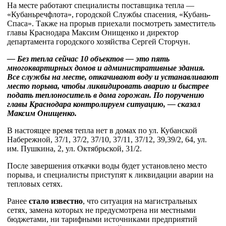
На месте работают специалисты поставщика тепла —
«Кубаньречфлота», городской Службы спасения, «Кубань-
Спаса». Также на прорыв приехали посмотреть заместитель
главы Краснодара Максим Онищенко и директор
департамента городского хозяйства Сергей Сторчун.
— Без тепла сейчас 10 объектов — это пять
многоквартирных домов и административные здания.
Все службы на месте, откачивают воду и устанавливают
место порыва, чтобы ликвидировать аварию и быстрее
подать теплоноситель в дома горожан. По поручению
главы Краснодара контролируем ситуацию, — сказал
Максим Онищенко.
В настоящее время тепла нет в домах по ул. Кубанской
Набережной, 37/1, 37/2, 37/10, 37/11, 37/12, 39,39/2, 64, ул.
им. Пушкина, 2, ул. Октябрьской, 31/2.
После завершения откачки воды будет установлено место
порыва, и специалисты приступят к ликвидации аварии на
тепловых сетях.
Ранее
стало известно
, что ситуация на магистральных
сетях, замена которых не предусмотрена ни местными
бюджетами, ни тарифными источниками предприятий