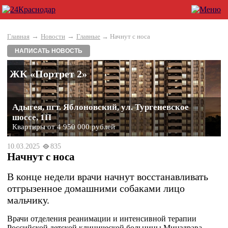
→
→
Главная
Новости
Главные
→ Начнут с носа
НАПИСАТЬ НОВОСТЬ
ЖК «Портрет 2»
Адыгея, пгт. Яблоновский, ул. Тургеневское
шоссе, 1П
Квартиры от 4 950 000 рублей
10.03.2025
835
Начнут с носа
В конце недели врачи начнут восстанавливать
отгрызенное домашними собаками лицо
мальчику.
Врачи отделения реанимации и интенсивной терапии
Российской детской клинической больницы Минздрава