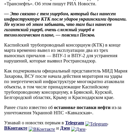
«Транснефть». Об этом пишут РИА Новости.
— Это связано с тем ущербом, который был нанесен
инфраструктуре КТК после ударов украинскими дронами.
Не нужно об этом забывать, что там был нанесен
гигантский ущерб, очень сложный ущерб в
технологическом плане, — пояснил Песков.
Каспийский трубопроводный консорциум (КТК) в конце
марта временно вывел из эксплуатации два из трех
выносных причалов — ВПУ-1 и ВПУ-2 для устранения
нарушений, которые выявил Ространснадзор.
Как подчеркивала официальный представитель МИД Мария
Захарова, ВСУ после начала действия моратория на удары
по энергетической инфраструктуре многократно атаковали
объекты, в том числе принадлежащие Каспийскому
трубопроводному консорциуму, в Брянской, Курской,
Белгородской областях, Крыму и Краснодарском крае.
Ранее стало известно об
остановке поставки нефти
из-за
уничтожения Украиной НПС «Кавказская».
Узнавай о новостях первым в
Telegram
,
ВКонтакте
и
Дзен
.