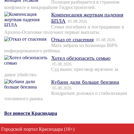
Полиция разбирается в странном
конфликте в микрорайоне Гидростроителей.
Компенсация жертвам падения
БПЛА
05.08.2026
Семьи погибших и пострадавшие в
Архипо-Осиповке получают первые выплаты.
Отказ от спасения
05.08.2026
Мать забрала из больницы ВИЧ-
инфицированного ребёнка.
Хотел обезопасить семью
05.08.2026
Суд вынес приговор мужчине за
дикое убийство.
Кубани дали больше бензина
05.08.2026
Кондратьев доложил о стабилизации
топливного рынка.
Все новости Краснодара
Городской портал Краснодара (18+)