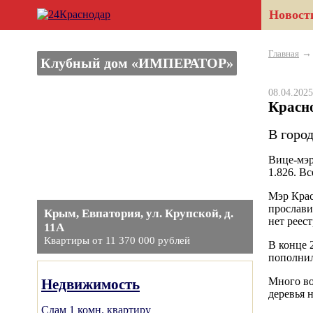
Новост
Главная
Клубный дом «ИМПЕРАТОР»
08.04.20
Красн
В город
Вице-мэр
1.826. В
Мэр Крас
прослави
Крым, Евпатория, ул. Крупской, д.
нет реес
11А
Квартиры от 11 370 000 рублей
В конце 
пополнил
Много во
Недвижимость
деревья н
Сдам 1 комн. квартиру