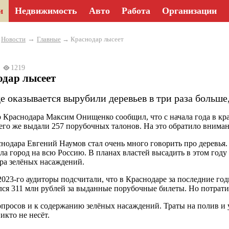
и
Недвижимость
Авто
Работа
Организации
→
→
Новости
Главные
→ Краснодар лысеет
25
1219
одар лысеет
е оказывается вырубили деревьев в три раза больше
 Краснодара Максим Онищенко сообщил, что с начала года в кра
сего же выдали 257 порубочных талонов. На это обратило вним
нодара Евгений Наумов стал очень много говорить про деревья.
ла город на всю Россию. В планах властей высадить в этом году 
тра зелёных насаждений.
2023-го аудиторы подсчитали, что в Краснодаре за последние год
ся 311 млн рублей за выданные порубочные билеты. Но потратил
просов и к содержанию зелёных насаждений. Траты на полив и 
икто не несёт.