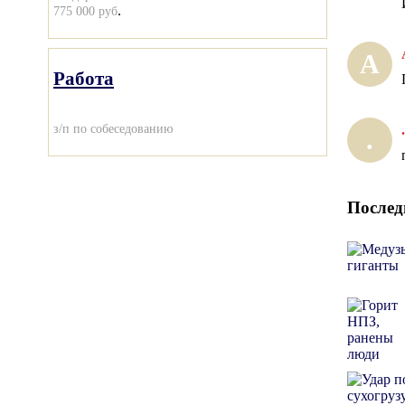
.
775 000 руб
А
Работа
з/п по собеседованию
.
.
Послед