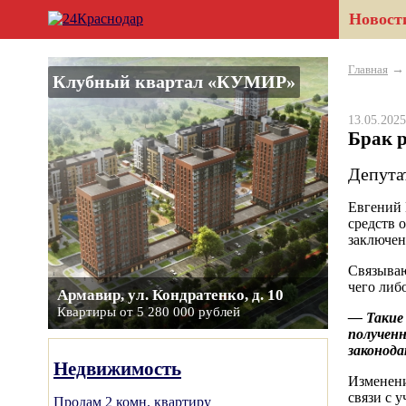
Новост
Главная
Клубный квартал «КУМИР»
13.05.20
Брак р
Депута
Евгений 
средств 
заключен
Связываю
чего либ
Армавир, ул. Кондратенко, д. 10
Квартиры от 5 280 000 рублей
— Такие 
получен
законода
Недвижимость
Изменени
связи с 
Продам 2 комн. квартиру