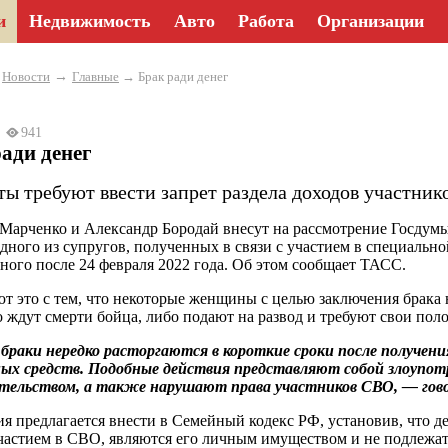
и
Недвижимость
Авто
Работа
Организации
→
→
Новости
Главные
→ Брак ради денег
25
941
ади денег
ты требуют ввести запрет раздела доходов участник
Марченко и Александр Бородай внесут на рассмотрение Госдумы
одного из супругов, полученных в связи с участием в специальн
ного после 24 февраля 2022 года. Об этом сообщает ТАСС.
т это с тем, что некоторые женщины с целью заключения брака
о ждут смерти бойца, либо подают на развод и требуют свои по
браки нередко расторгаются в короткие сроки после получен
ных средств. Подобные действия представляют собой злоупо
тельством, а также нарушают права участников СВО, — гово
я предлагается внести в Семейный кодекс РФ, установив, что д
участием в СВО, являются его личным имуществом и не подлежат