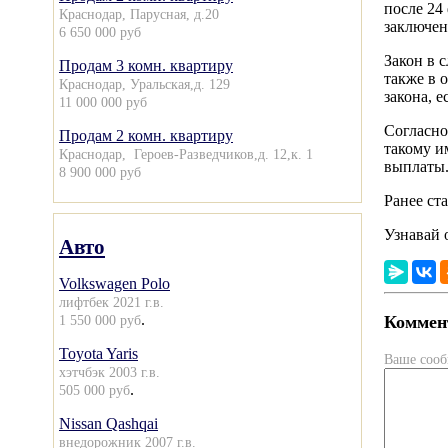
после 24
Краснодар, Парусная, д.20
заключен
6 650 000 руб
Закон в 
Продам 3 комн. квартиру
также в 
Краснодар, Уральская,д. 129
закона, 
11 000 000 руб
Согласно
Продам 2 комн. квартиру
такому и
Краснодар, Героев-Разведчиков,д. 12,к. 1
выплаты
8 900 000 руб
Ранее ст
Узнавай 
Авто
Volkswagen Polo
лифтбек 2021 г.в.
.
Коммент
1 550 000 руб
Toyota Yaris
Ваше соо
хэтчбэк 2003 г.в.
.
505 000 руб
Nissan Qashqai
внедорожник 2007 г.в.