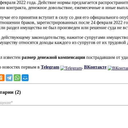
 февраля 2022 года. Действие нормы предлагается распространи
ии контракта, денежное довольствие, ежемесячные и иные выпл
случае его принятия вступит в силу со дня его официального оп
отношении браков, зарегистрированных после 24 февраля 2022 го
если раздел имущества не был произведен или решение суда не вс
 действующему законодательству, нажитое супругами имущество 
муществу относятся доходы каждого из супругов от их трудовой
.
ал известен
размер денежной компенсации
пострадавшим от уда
о новостях первым в
Telegram
,
ВКонтакте
арии (2)
бщение*