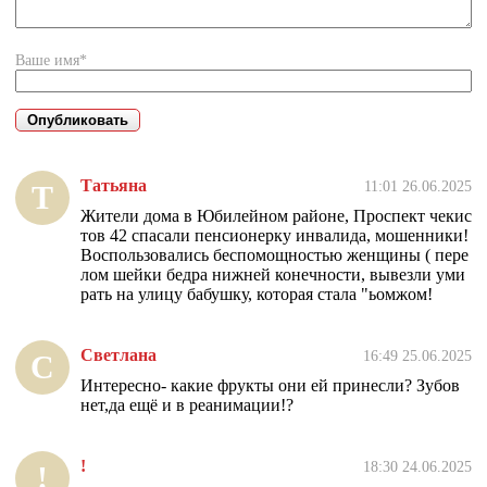
Ваше имя*
Татьяна
11:01 26.06.2025
Т
Жители дома в Юбилейном районе, Проспект чекис
тов 42 спасали пенсионерку инвалида, мошенники!
Воспользовались беспомощностью женщины ( пере
лом шейки бедра нижней конечности, вывезли уми
рать на улицу бабушку, которая стала "ьомжом!
Светлана
16:49 25.06.2025
С
Интересно- какие фрукты они ей принесли? Зубов
нет,да ещё и в реанимации!?
!
18:30 24.06.2025
!