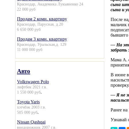
Краснодар, Академика Лукьяненко 24
сына шта
22 000 руб
сына и у
Продам 2 комн. квартиру
После на
Краснодар, Парусная, д.20
мальчик 
6 650 000 руб
подписат
бывшего 
Продам 3 комн. квартиру
Краснодар, Уральская,д. 129
— На это
11 000 000 руб
забрать 
Мама А. о
принятия
Авто
В июне в
насильст
Volkswagen Polo
проверку
лифтбек 2021 г.в.
.
1 550 000 руб
— Я не з
насильст
Toyota Yaris
хэтчбэк 2003 г.в.
Ранее на
.
505 000 руб
Узнавай 
Nissan Qashqai
внедорожник 2007 г.в.