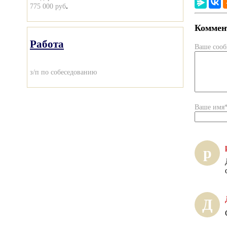
.
775 000 руб
Коммент
Работа
Ваше соо
з/п по собеседованию
Ваше имя
р
Д