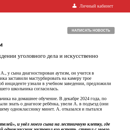
Личный кабинет
НАПИСАТЬ НОВОСТЬ
м
ждении уголовного дела и искусственно
А., у сына диагностирован аутизм, он учится в
ика заставили мастурбировать на камеру трое
а об инциденте узнали в учебном заведении, предложили
вшего школьника согласилась.
ьчика на домашнее обучение. В декабре 2024 года, по
ли знать о диагнозе ребёнка, увели А. в подъезд (они
шему однокласснику минет. А. отказался и пытался
елей», и увёл моего сына на лестничную клетку, где
й одноклассник заставил его встать, стянул с моего