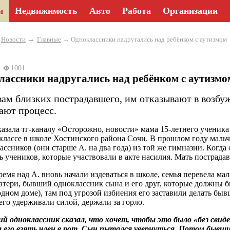
и
Недвижимость
Авто
Работа
Организации
→
→
Новости
Главные
→ Одноклассники надругались над ребёнком с аутизмом
25
1001
ассники надругались над ребёнком с аутизмо
вам близких пострадавшего, им отказывают в возбу
вают процесс.
казала тг-каналу «Осторожно, новости» мама 15-летнего ученика 
классе в школе Хостинского района Сочи. В прошлом году мальч
ассников (они старше А. на два года) из той же гимназии. Когд
ь учеников, которые участвовали в акте насилия. Мать пострада
ремя над А. вновь начали издеваться в школе, семья перевела мал
атери, бывший одноклассник сына и его друг, которые должны бы
одном доме), там под угрозой избиения его заставили делать быв
 его удерживали силой, держали за горло.
 одноклассник сказал, что хочет, чтобы это было «без свидет
 его взять член в рот. Сын пытался увернуться. Потом бывши