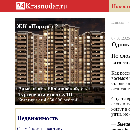
Новост
Главная
ЖК «Портрет 2»
07.07.20
Однокл
По сло
затяги
Как расс
восьмом 
старшекл
Адыгея, пгт. Яблоновский, ул.
отчислит
Тургеневское шоссе, 1П
Спустя в
Квартиры от 4 950 000 рублей
словам м
живут в 
уйти, но
Недвижимость
— Бывший
Сдам 1 комн. квартиру
принудил