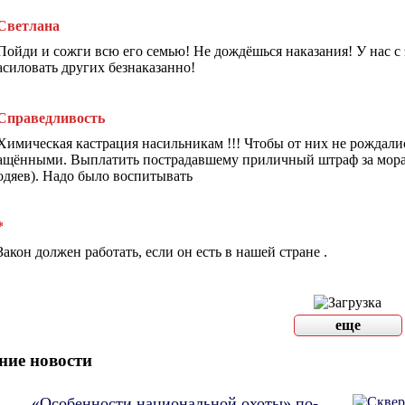
Светлана
Пойди и сожги всю его семью! Не дождёшься наказания! У нас с
асиловать других безнаказанно!
Справедливость
Химическая кастрация насильникам !!! Чтобы от них не рождали
ащёнными. Выплатить пострадавшему приличный штраф за морал
одяев). Надо было воспитывать
*
Закон должен работать, если он есть в нашей стране .
еще
ние новости
«Особенности национальной охоты» по-