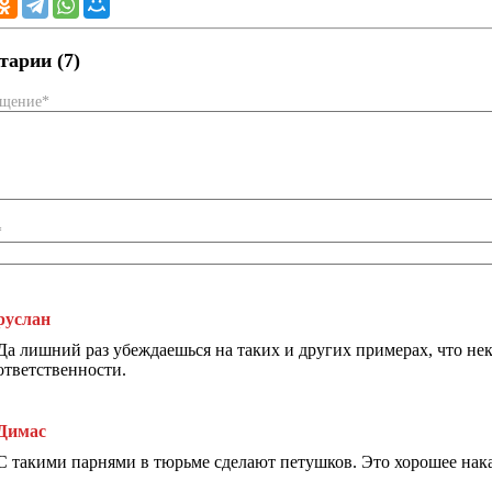
арии (7)
бщение*
*
руслан
Да лишний раз убеждаешься на таких и других примерах, что нек
ответственности.
Димас
С такими парнями в тюрьме сделают петушков. Это хорошее нака