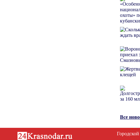
Все нов
Городской