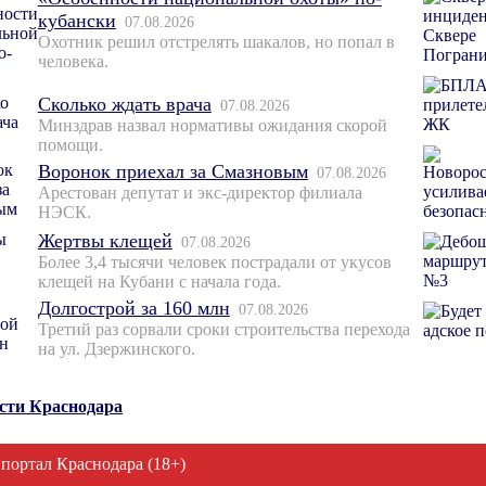
кубански
07.08.2026
Охотник решил отстрелять шакалов, но попал в
человека.
Сколько ждать врача
07.08.2026
Минздрав назвал нормативы ожидания скорой
помощи.
Воронок приехал за Смазновым
07.08.2026
Арестован депутат и экс-директор филиала
НЭСК.
Жертвы клещей
07.08.2026
Более 3,4 тысячи человек пострадали от укусов
клещей на Кубани с начала года.
Долгострой за 160 млн
07.08.2026
Третий раз сорвали сроки строительства перехода
на ул. Дзержинского.
ости Краснодара
 портал Краснодара (18+)