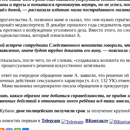
ны и трусы и попытался проникнуть внутрь, но не успел, п
шёл домой, — рассказала изданию мама пострадавшего мальчи
другательства А. позвонил маме и сказал, что «им нужно серьёз
прошёл медэкспертизу. В декабре прошлого года следователь при
ь протокол о возбуждении уголовного дела. Вместо этого, по сл
одноклассника, который изнасиловал А.
й встрече сотрудники Следственного комитета говорили, чт
заявление, иначе будет трудно доказать его вину, — пояснил
тказалась, после чего, по её словам, «создавалась волокита по м
 процессуального решения искусственно затягивали.
 ответ на очередное обращение маме А. заявили, что решение об 
венных действиях сексуального характера (ч. 4 ст. 132 УК) отм
. Мама мальчика неоднократно писала обращения в прокуратуру 
наю, каким образом мне добиться справедливости, не придав э
венных действий в отношении моего ребёнка всё-таки завели
 Кубани
двое полицейских получили срок
за получение крупной
о новостях первым в
Telegram
,
ВКонтакте