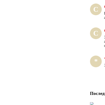
С
С
*
Послед