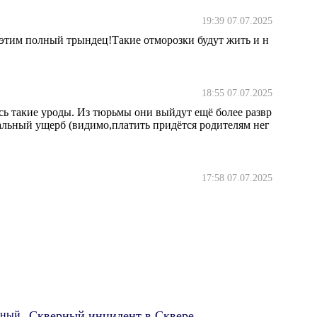
19:39 07.07.2025
 этим полный трындец!Такие отморозки будут жить и н
18:55 07.07.2025
сь такие уроды. Из тюрьмы они выйдут ещё более развр
ьный ущерб (видимо,платить придётся родителям нег
17:58 07.07.2025
Скверный инцидент в Сквере