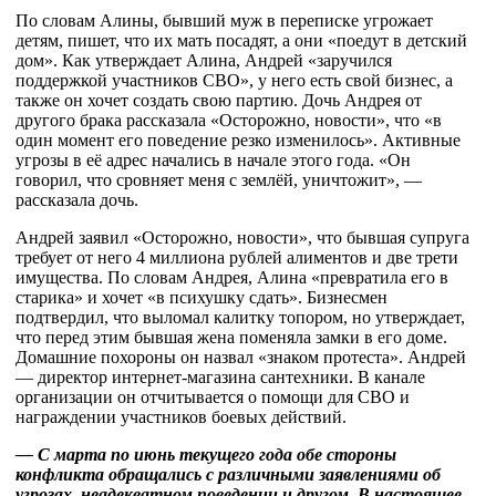
По словам Алины, бывший муж в переписке угрожает
детям, пишет, что их мать посадят, а они «поедут в детский
дом». Как утверждает Алина, Андрей «заручился
поддержкой участников СВО», у него есть свой бизнес, а
также он хочет создать свою партию. Дочь Андрея от
другого брака рассказала «Осторожно, новости», что «в
один момент его поведение резко изменилось». Активные
угрозы в её адрес начались в начале этого года. «Он
говорил, что сровняет меня с землёй, уничтожит», —
рассказала дочь.
Андрей заявил «Осторожно, новости», что бывшая супруга
требует от него 4 миллиона рублей алиментов и две трети
имущества. По словам Андрея, Алина «превратила его в
старика» и хочет «в психушку сдать». Бизнесмен
подтвердил, что выломал калитку топором, но утверждает,
что перед этим бывшая жена поменяла замки в его доме.
Домашние похороны он назвал «знаком протеста». Андрей
— директор интернет-магазина сантехники. В канале
организации он отчитывается о помощи для СВО и
награждении участников боевых действий.
—
C
марта по июнь текущего года обе стороны
конфликта обращались с различными заявлениями об
угрозах, неадекватном поведении и другом. В настоящее