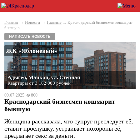
→
→
Главная
Новости
Главные
→ Краснодарский бизнесмен кошмарит
бывшую
НАПИСАТЬ НОВОСТЬ
ЖК «Яблоневый»
Адыгея, Майкоп, ул. Степная
Квартиры от 3 162 000 рублей
09.07.2025
860
Краснодарский бизнесмен кошмарит
бывшую
Женщина рассказала, что супруг преследует её,
ставит прослушку, устраивает похороны её,
предлагает секс за деньги.