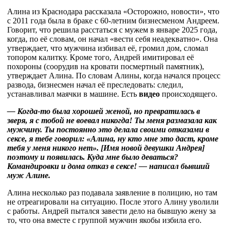
Алина из Краснодара рассказала «Осторожно, новости», что
с 2011 года была в браке с 60-летним бизнесменом Андреем.
Говорит, что решила расстаться с мужем в январе 2025 года,
когда, по её словам, он начал «вести себя неадекватно». Она
утверждает, что мужчина избивал её, громил дом, сломал
топором калитку. Кроме того, Андрей имитировал её
похороны (соорудив на кровати посмертный памятник),
утверждает Алина. По словам Алины, когда начался процесс
развода, бизнесмен начал её преследовать: следил,
устанавливал маячки в машине. Есть
видео
происходящего.
— Когда-то была хорошей женой, но превратилась в
зверя, я с тобой не воевал никогда! Ты меня размазала как
мужчину. Ты постоянно это делала своими отказами в
сексе, я тебе говорил: «Алина, ну кто мне это даст, кроме
тебя у меня никого нет». [Имя новой девушки Андрея]
поэтому и появилась. Куда мне было деваться?
Командировки и дома отказ в сексе! — написал бывший
муж Алине.
Алина несколько раз подавала заявление в полицию, но там
не отреагировали на ситуацию. После этого Алину уволили
с работы. Андрей пытался завести дело на бывшую жену за
то, что она вместе с группой мужчин якобы избила его.