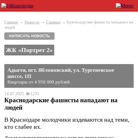
→
→
Главная
Новости
Главные
→ Краснодарские фашисты нападают на
людей
НАПИСАТЬ НОВОСТЬ
ЖК «Портрет 2»
Адыгея, пгт. Яблоновский, ул. Тургеневское
шоссе, 1П
Квартиры от 4 950 000 рублей
14.07.2025
1235
Краснодарские фашисты нападают на
людей
В Краснодаре молодчики издеваются над теми,
кто слабее их.
Дикая история произошла на днях во дворе дома на