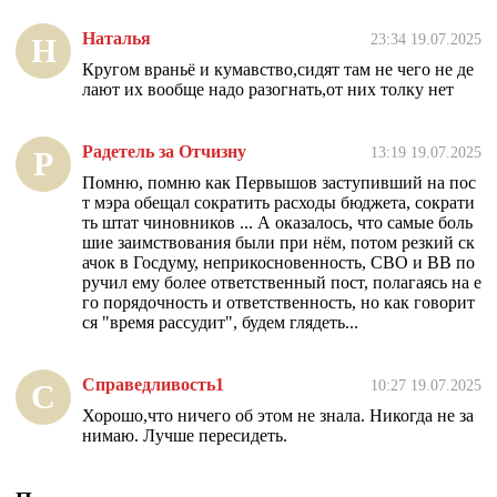
Наталья
23:34 19.07.2025
Н
Кругом враньё и кумавство,сидят там не чего не де
лают их вообще надо разогнать,от них толку нет
Радетель за Отчизну
13:19 19.07.2025
Р
Помню, помню как Первышов заступивший на пос
т мэра обещал сократить расходы бюджета, сократи
ть штат чиновников ... А оказалось, что самые боль
шие заимствования были при нём, потом резкий ск
ачок в Госдуму, неприкосновенность, СВО и ВВ по
ручил ему более ответственный пост, полагаясь на е
го порядочность и ответственность, но как говорит
ся "время рассудит", будем глядеть...
Справедливость1
10:27 19.07.2025
С
Хорошо,что ничего об этом не знала. Никогда не за
нимаю. Лучше пересидеть.