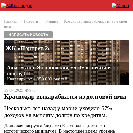
→
→
Главная
Новости
Главные
→ Краснодар выкарабкался из долговой
ямы
НАПИСАТЬ НОВОСТЬ
ЖК «Портрет 2»
Адыгея, пгт. Яблоновский, ул. Тургеневское
шоссе, 1П
Квартиры от 4 950 000 рублей
19.07.2025
975
Краснодар выкарабкался из долговой ямы
Несколько лет назад у мэрии уходило 67%
доходов на выплату долгов по кредитам.
Долговая нагрузка бюджета Краснодара достигла
исторического минимума. В настоящее время уровень