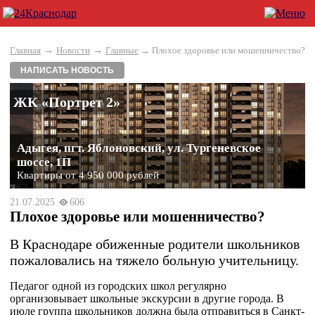
→
→
Главная
Новости
Главные
→ Плохое здоровье или мошенничество?
НАПИСАТЬ НОВОСТЬ
ЖК «Портрет 2»
Адыгея, пгт. Яблоновский, ул. Тургеневское
шоссе, 1П
Квартиры от 4 950 000 рублей
21.07.2025
606
Плохое здоровье или мошенничество?
В Краснодаре обиженные родители школьников
пожаловались на тяжело больную учительницу.
Педагог одной из городских школ регулярно
организовывает школьные экскурсии в другие города. В
июле группа школьников должна была отправиться в Санкт-