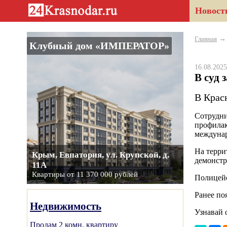
Новост
Главная
Клубный дом «ИМПЕРАТОР»
16.08.20
В суд 
В Крас
Сотрудни
профилак
междунар
На терри
Крым, Евпатория, ул. Крупской, д.
демонстр
11А
Квартиры от 11 370 000 рублей
Полицейс
Ранее по
Недвижимость
Узнавай 
Продам 2 комн. квартиру