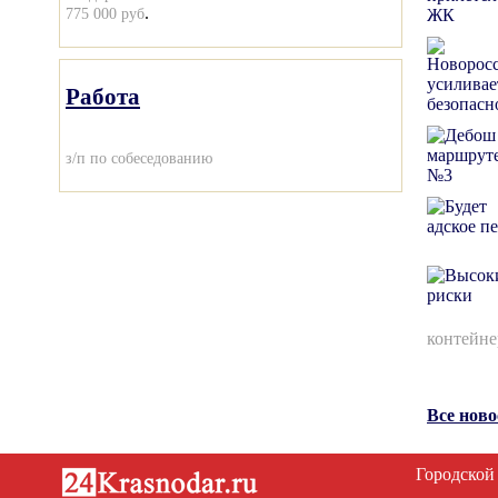
.
775 000 руб
Работа
з/п по собеседованию
контейне
Все нов
Городской