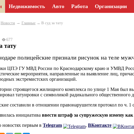
и
Недвижимость
Авто
Работа
Организации
→
→
Новости
Главные
→ В суд за тату
25
677
за тату
нодаре полицейские признали рисунок на теле муж
ки ЦПЭ ГУ МВД России по Краснодарскому краю и УМВД Росси
тические мероприятия, направленные на выявление лиц, причас
одных экстремистских организаций.
тории строящегося жилищного комплекса по улице 1 Мая был в
ировал татуировки с символикой радикального общественного 
кие составили в отношении правонарушителя протокол по ч. 1 
явилась инициатива
ввести штраф за супружескую измену как 
о новостях первым в
Telegram
,
ВКонтакте