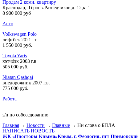
Продам 2 комн. квартиру
Краснодар, Героев-Разведчиков,д. 12,к. 1
8 900 000 руб
Авто
Volkswagen Polo
лифтбек 2021 г.в.
1 550 000 руб
.
Toyota Yaris
хэтчбэк 2003 г.в.
505 000 руб
.
Nissan Qashqai
внедорожник 2007 г.в.
775 000 руб
.
Работа
з/п по собеседованию
Главная
→
Новости
→
Главные
→ Ни слова о БПЛА
НАПИСАТЬ НОВОСТЬ
ЖК «Просторы Крыма»
Крым, г. Феодосия, пгт Приморски