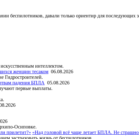
ии беспилотников, давали только ориентир для последующих за
 искусственным интеллектом.
шихся женщин тесаком
06.08.2026
не Гидростроителей.
ртвам падения БПЛА
05.08.2026
лучают первые выплаты.
а.
08.2026
2026
Архипо-Осиповке.
«Над головой всё чаще летает БПЛА. Не страшно
нием застраховать жизнь от беспилотников.