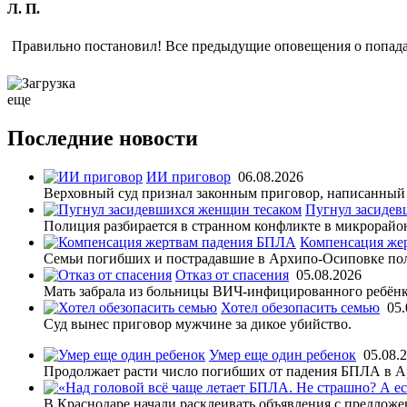
Л. П.
Правильно постановил! Все предыдущие оповещения о попадан
еще
Последние новости
ИИ приговор
06.08.2026
Верховный суд признал законным приговор, написанный
Пугнул засидев
Полиция разбирается в странном конфликте в микрорайо
Компенсация же
Семьи погибших и пострадавшие в Архипо-Осиповке по
Отказ от спасения
05.08.2026
Мать забрала из больницы ВИЧ-инфицированного ребёнк
Хотел обезопасить семью
05.
Суд вынес приговор мужчине за дикое убийство.
Умер еще один ребенок
05.08.
Продолжает расти число погибших от падения БПЛА в 
В Краснодаре начали расклеивать объявления с предложе