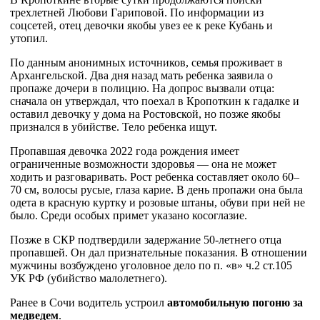
трехлетней Любови Гариповой. По информации из
соцсетей, отец девочки якобы увез ее к реке Кубань и
утопил.
По данным анонимных источников, семья проживает в
Архангельской. Два дня назад мать ребенка заявила о
пропаже дочери в полицию. На допрос вызвали отца:
сначала он утверждал, что поехал в Кропоткин к гадалке и
оставил девочку у дома на Ростовской, но позже якобы
признался в убийстве. Тело ребенка ищут.
Пропавшая девочка 2022 года рождения имеет
ограниченные возможности здоровья — она не может
ходить и разговаривать. Рост ребенка составляет около 60–
70 см, волосы русые, глаза карие. В день пропажи она была
одета в красную куртку и розовые штаны, обуви при ней не
было. Среди особых примет указано косоглазие.
Позже в СКР подтвердили задержание 50-летнего отца
пропавшей. Он дал признательные показания. В отношении
мужчины возбуждено уголовное дело по п. «в» ч.2 ст.105
УК РФ (убийство малолетнего).
Ранее в Сочи водитель устроил
автомобильную погоню за
медведем
.