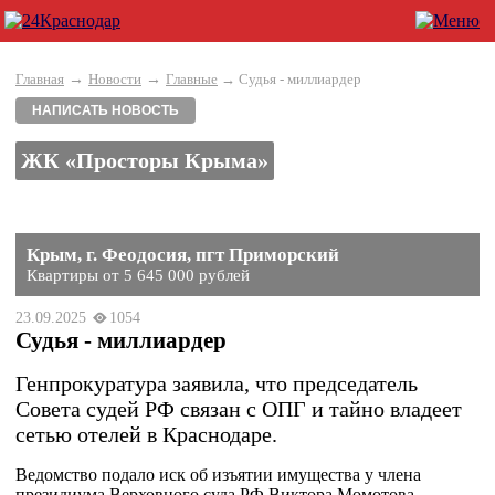
→
→
Главная
Новости
Главные
→ Судья - миллиардер
НАПИСАТЬ НОВОСТЬ
ЖК «Просторы Крыма»
Крым, г. Феодосия, пгт Приморский
Квартиры от 5 645 000 рублей
23.09.2025
1054
Судья - миллиардер
Генпрокуратура заявила, что председатель
Совета судей РФ связан с ОПГ и тайно владеет
сетью отелей в Краснодаре.
Ведомство подало иск об изъятии имущества у члена
президиума Верховного суда РФ Виктора Момотова.