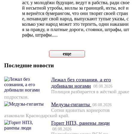
аст, у молодёжи будущие, ведут в рабства, ради свое
й несытной утробы, виллы за границей, яхты, всё и
м вернётся бумерангом, что они творят своей стран
е, ненавидят свой народ, выпускают тупые указы, с
колько уже народ может это терпеть, одни наказани
я за правду, и платные дороги, стоянки, штрафы, шт
рафы, штрафы.....
еще
Последние новости
Лежал без сознания, а его
добивали ногами
08.08.2026
Полиция разбирается в жёсткой драке
подростков.
Медузы-гиганты
08.08.2026
Сотни ядовитых корнеротов
атаковали Краснодарский край.
Горит НПЗ, ранены люди
08.08.2026