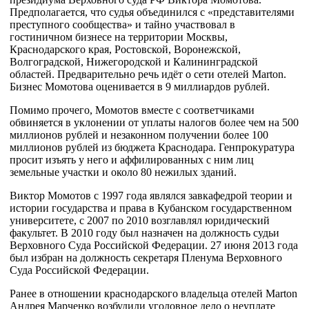
Предполагается, что судья объединился с «представителями
преступного сообщества» и тайно участвовал в
гостиничном бизнесе на территории Москвы,
Краснодарского края, Ростовской, Воронежской,
Волгоградской, Нижегородской и Калининградской
областей. Предварительно речь идёт о сети отелей Marton.
Бизнес Момотова оценивается в 9 миллиардов рублей.
Помимо прочего, Момотов вместе с соответчиками
обвиняется в уклонении от уплаты налогов более чем на 500
миллионов рублей и незаконном получении более 100
миллионов рублей из бюджета Краснодара. Генпрокуратура
просит изъять у него и аффилированных с ним лиц
земельные участки и около 80 нежилых зданий.
Виктор Момотов с 1997 года являлся завкафедрой теории и
истории государства и права в Кубанском государственном
университете, с 2007 по 2010 возглавлял юридический
факультет. В 2010 году был назначен на должность судьи
Верховного Суда Российской Федерации. 27 июня 2013 года
был избран на должность секретаря Пленума Верховного
Суда Российской Федерации.
Ранее в отношении краснодарского владельца отелей Marton
Андрея Марченко возбудили уголовное дело о неуплате