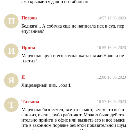
аж скрывается давно и стабильно
Петров
14:57 17.03.2023
П
Бедняга!.. А собачка еще не написала иск в суд, пер
епуганная?
Ирина
16:55 16.03.2023
И
Марченко врун и его компашка такая же.Налоги не
платил!
Я
12:08 16.03.2023
Я
Лицемерный пиз…бол!!,
Татьяна
10:57 16.03.2023
Т
Марченко бизнесмен, все это знают, зачем это всё н
а показ, очень грубо работают. Можно было действ
ительно прийти в офис или вызвать его и всё выясн
ить в законном порядке без этой показательной шум