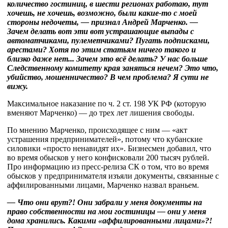
количество гостиниц, в шести регионах работаю, тут
хочешь, не хочешь, возможно, были какие-то с моей
стороны недочеты, — признал Андрей Марченко. —
Зачем делать вот эти вот устрашающие выпады с
автоматчиками, пулеметчиками? Пугать подписками,
арестами? Хотя по этим статьям ничего такого и
близко даже нет... Зачем это всё делать? У нас больше
Следственному комитету края заняться нечем? Это что,
убийство, мошенничество? В чем проблема? Я сути не
вижу.
Максимальное наказание по ч. 2 ст. 198 УК РФ (которую
вменяют Марченко) — до трех лет лишения свободы.
По мнению Марченко, происходящее с ним — «акт
устрашения предпринимателей», потому что кубанские
силовики «просто ненавидят их». Бизнесмен добавил, что
во время обысков у него конфисковали 200 тысяч рублей.
Про информацию из пресс-релиза СК о том, что во время
обысков у предпринимателя изъяли документы, связанные с
аффилированными лицами, Марченко назвал враньем.
— Что они врут?! Они забрали у меня документы на
право собственности на мои гостиницы — они у меня
дома хранились. Какими «аффилированными лицами»?!