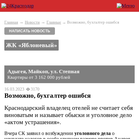
→
→
Главная
Новости
Главные
→ Возможно, бухгалтер ошибся
НАПИСАТЬ НОВОСТЬ
ЖК «Яблоневый»
Адыгея, Майкоп, ул. Степная
Квартиры от 3 162 000 рублей
16.03.2023
3170
Возможно, бухгалтер ошибся
Краснодарский владелец отелей не считает себя
виноватым и называет обыски и уголовное дело
«актом устрашения».
Вчера СК заявил о возбуждении
уголовного дела
о
неуплате налогов в особо крупном размере против Андрея