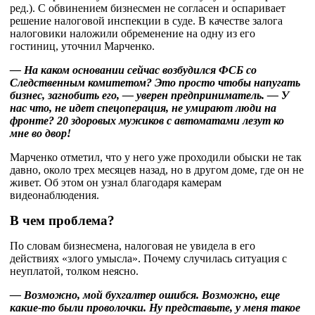
ред.). С обвинением бизнесмен не согласен и оспаривает
решение налоговой инспекции в суде. В качестве залога
налоговики наложили обременение на одну из его
гостиниц, уточнил Марченко.
— На каком основании сейчас возбудился ФСБ со
Следственным комитетом? Это просто чтобы напугать
бизнес, загнобить его, — уверен предприниматель. — У
нас что, не идет спецоперация, не умирают люди на
фронте? 20 здоровых мужиков с автоматами лезут ко
мне во двор!
Марченко отметил, что у него уже проходили обыски не так
давно, около трех месяцев назад, но в другом доме, где он не
живет. Об этом он узнал благодаря камерам
видеонаблюдения.
В чем проблема?
По словам бизнесмена, налоговая не увидела в его
действиях «злого умысла». Почему случилась ситуация с
неуплатой, толком неясно.
— Возможно, мой бухгалтер ошибся. Возможно, еще
какие-то были проволочки. Ну представьте, у меня такое