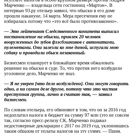
Марченко — владельца сети гостинниц «Мартон». В
интервью 93.ру отельер заявил, что обыски в его доме
прошли накануне, 14 марта. Мера пресечения ему не
избиралась потому что «это всё было противозаконно».
— Это лейтенант Следственного комитета выписал
постановление на обыски, привлек 20 человек
вооруженных до зубов фээсбэшников с автоматами,
пулеметами. Они залезли ко мне домой, испугали мою
собаку и проводили обыск незаконный.
Бизнесмен планирует в ближайшее время обжаловать
решение на обыски в суде. То, что против него возбудили
уголовное дело, Марченко не знал.
— Я не уверен [что дело возбуждено]. Они могут говорить
одно, а на самом деле другое, потому что это чистая
преступная группа, лично я считаю так, — заявил
бизнесмен.
По словам отельера, его обвиняют в том, что он за 2016 год
недоплатил налоги в бюджет на сумму 97 млн (это не совсем
так, согласно пресс-релизу СК, Марченко подавал
недостоверные декларации с 2017 по 2019 год, уклонившись
таким образом от уплаты налогов на эту сумму. — Прим.