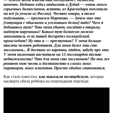
конечно. Недавно ездил отдыхать в Дубай — очень много
серьезных бизнесменов, кстати, из Краснодара поплевали
на всё [и уехали из России]. Честно говоря, я тоже
подумываю, — признался Марченко. — Зачем мне это
[ситуация с обысками и уголовным делом] надо? Чего я
добиваюсь тут? Что меня убьют, посадят в тюрьму,
наденут наручники? Каким тут бизнесом можно
заниматься, если такой беспредел полицейский
происходит? Ну что я — преступник? У меня больше
тысячи человек работают. Для меня даже эти сто
миллионов... Я достану из кармана, отдам, забуду про это.
У меня налоговая насчитала на 13 миллиардов только
недвижимости! Что для меня сто миллионов? Но они же
роняют мою честь и достоинство в глазах моих
партнеров, моих клиентов. Просто обидно становится.
Как стало известно,
как наказали полицейскую
, которая
насмерть сбила ребёнка на пешеходном переходе.