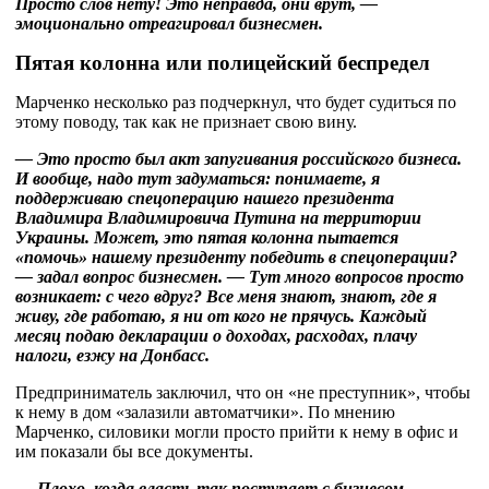
Просто слов нету! Это неправда, они врут, —
эмоционально отреагировал бизнесмен.
Пятая колонна или полицейский беспредел
Марченко несколько раз подчеркнул, что будет судиться по
этому поводу, так как не признает свою вину.
— Это просто был акт запугивания российского бизнеса.
И вообще, надо тут задуматься: понимаете, я
поддерживаю спецоперацию нашего президента
Владимира Владимировича Путина на территории
Украины. Может, это пятая колонна пытается
«помочь» нашему президенту победить в спецоперации?
— задал вопрос бизнесмен. — Тут много вопросов просто
возникает: с чего вдруг? Все меня знают, знают, где я
живу, где работаю, я ни от кого не прячусь. Каждый
месяц подаю декларации о доходах, расходах, плачу
налоги, езжу на Донбасс.
Предприниматель заключил, что он «не преступник», чтобы
к нему в дом «залазили автоматчики». По мнению
Марченко, силовики могли просто прийти к нему в офис и
им показали бы все документы.
— Плохо, когда власть так поступает с бизнесом,