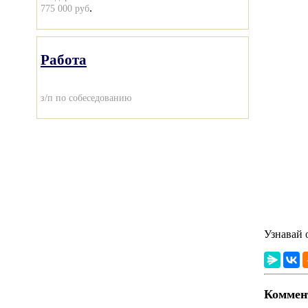
.
775 000 руб
Работа
з/п по собеседованию
Узнавай 
Коммент