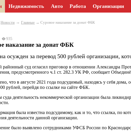
и
Недвижимость
Авто
Работа
Организации
→
→
Новости
Главные
→ Суровое наказание за донат ФБК
25
935
е наказание за донат ФБК
а осужден за перевод 500 рублей организации, кот
 районный суд огласил приговор в отношении Александра Про
ения, предусмотренного ч.1 ст. 282.3 УК РФ, сообщает Объединё
ено, что в августе 2021 года подсудимый, находясь у себя дома
500 рублей, перейдя по ссылке на сайте ФБК.
 суда деятельность некоммерческой организации была ликвидир
ости.
рмация была известна подсудимому, как и то, что ссылка, по ко
ния деятельности данной организации.
ение было выявлено сотрудниками УФСБ России по Краснодарс