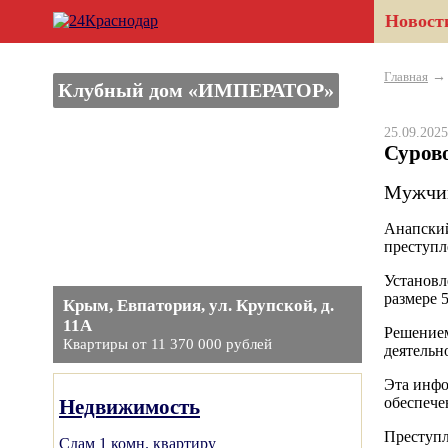
Новост
Главная
Клубный дом «ИМПЕРАТОР»
25.09.20
Сурово
Мужчин
Анапский
преступл
Установл
размере 
Крым, Евпатория, ул. Крупской, д.
11А
Решением
Квартиры от 11 370 000 рублей
деятельн
Эта инфо
обеспече
Недвижимость
Преступл
Сдам 1 комн. квартиру