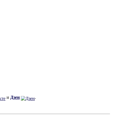
и
Дзен
.