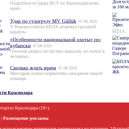
Подробности удара ВСУ по Краснодарскому
краю.
Удар по сухогрузу MV Güllük
07.08.2026
У Новороссийска БПЛА атаковал грузовой
БПЛА.
корабль.
«Особенности национальной охоты» по-
кубански
07.08.2026
Охотник решил отстрелять шакалов, но попал в
человека.
Сколько ждать врача
07.08.2026
Минздрав назвал нормативы ожидания скорой
помощи.
ости Краснодара
 портал Краснодара (18+)
|
Размещение рекламы
 использовании материалов гиперссылка на источник 24krasnodar