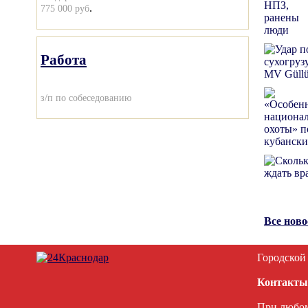
.
775 000 руб
Работа
з/п по собеседованию
Все нов
Городской
Контакты
При любом