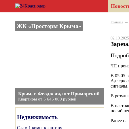
Новост
Главная
ЖК «Просторы Крыма»
02.10.20
Зарез
Подроб
ЧП произ
В 05:05 
Адлер» с
сигналы.
Крым, г. Феодосия, пгт Приморский
В резуль
Квартиры от 5 645 000 рублей
В настоя
погибшег
Недвижимость
Ранее на
Сдам 1 комн. квартиру