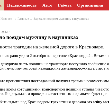
и
Недвижимость
Авто
Работа
Организации
→
→
Новости
Главные
→ Зарезало поездом мужчину в наушниках
25
613
ало поездом мужчину в наушниках
ности трагедии на железной дороге в Краснодаре.
ошло рано утром 2 октября на перегоне «Краснодар-2 - Витами
в дежурную часть полиции на транспорте поступило сообщение 
бил мужчину, который находился на железнодорожных путях в н
тате происшествия пострадавший полуичл травмы несовместимые
щее время сотрудниками транспортной полиции устанавливаются
о. По результатам проверки следственными органами будет при
 базе отдыха под Краснодаром
трехлетняя девочка захлебнулась