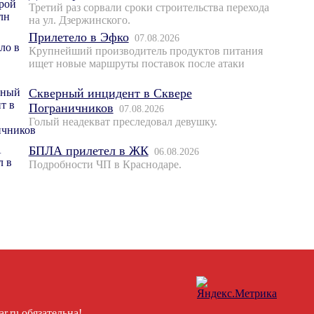
Третий раз сорвали сроки строительства перехода
на ул. Дзержинского.
Прилетело в Эфко
07.08.2026
Крупнейший производитель продуктов питания
ищет новые маршруты поставок после атаки
Скверный инцидент в Сквере
Пограничников
07.08.2026
Голый неадекват преследовал девушку.
БПЛА прилетел в ЖК
06.08.2026
Подробности ЧП в Краснодаре.
.ru обязательна!