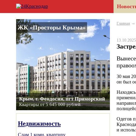
Новост
Главная
ЖК «Просторы Крыма»
13.10.20
Застр
Вынесе
правоо
30 мая 2
он был о
Находясь
применил
Крым, г. Феодосия, пгт Приморский
направил
Квартиры от 5 645 000 рублей
полицейс
Одегов п
Недвижимость
Краснода
и исполь
Сдам 1 комн. квартиру