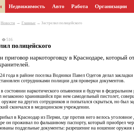
и
Недвижимость
Авто
Работа
Организации
→
→
Новости
Главные
→ Застрелил полицейского
25
516
елил полицейского
н приговор наркоторговцу в Краснодаре, который от
хранителей.
024 года в районе поселка Водники Павел Одегов делал закладки
становлен сотрудниками полиции для проверки документов.
 в состоянии наркотического опьянения и будучи в федеральном 
 незаконно хранившийся при нем самодельный пистолет, соверш
 оружие на других сотрудников и попытался скрыться, но был за
кий скончался в медицинском учреждении.
рибыл в Краснодар из Перми, где против него велось уголовное 
ре он проживал по фальшивому паспорту, который приобрел чер
зованы поддельные документы: разрешение на ношение оружия и