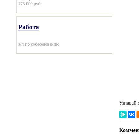
.
775 000 руб
Работа
з/п по собеседованию
Узнавай 
Коммент