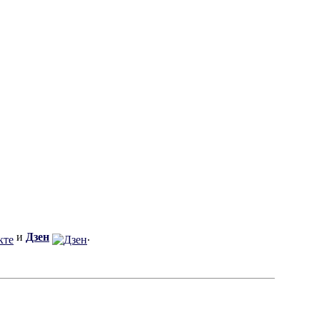
и
Дзен
.