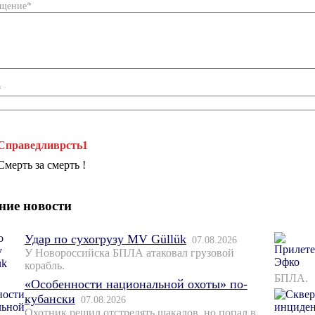
бщение*
*
Справедливрсть1
Смерть за смерть !
ние новости
Удар по сухогрузу MV Güllük
07.08.2026
У Новороссийска БПЛА атаковал грузовой
корабль.
БПЛА.
«Особенности национальной охоты» по-
кубански
07.08.2026
Охотник решил отстрелять шакалов, но попал в