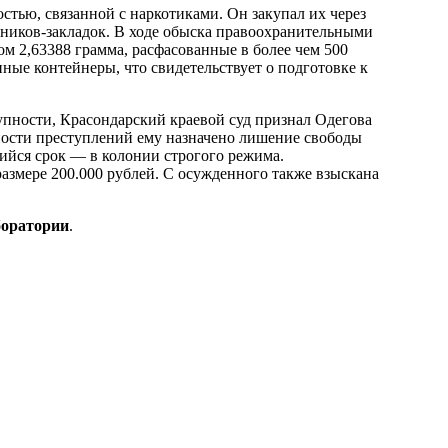
тью, связанной с наркотиками. Он закупал их через
йников-закладок. В ходе обыска правоохранительными
м 2,63388 грамма, расфасованные в более чем 500
нные контейнеры, что свидетельствует о подготовке к
упности, Красондарский краевой суд признал Одегова
ности преступлений ему назначено лишение свободы
вшийся срок — в колонии строгого режима.
размере 200.000 рублей. С осужденного также взыскана
боратории
.