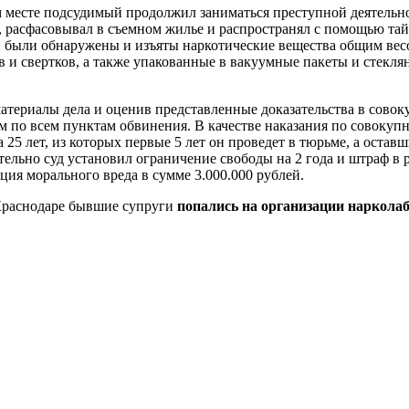
 месте подсудимый продолжил заниматься преступной деятельнос
, расфасовывал в съемном жилье и распространял с помощью та
 были обнаружены и изъяты наркотические вещества общим весо
в и свертков, а также упакованные в вакуумные пакеты и стекля
атериалы дела и оценив представленные доказательства в совок
 по всем пунктам обвинения. В качестве наказания по совокуп
а 25 лет, из которых первые 5 лет он проведет в тюрьме, а оста
ельно суд установил ограничение свободы на 2 года и штраф в 
ция морального вреда в сумме 3.000.000 рублей.
Краснодаре бывшие супруги
попались на организации наркола