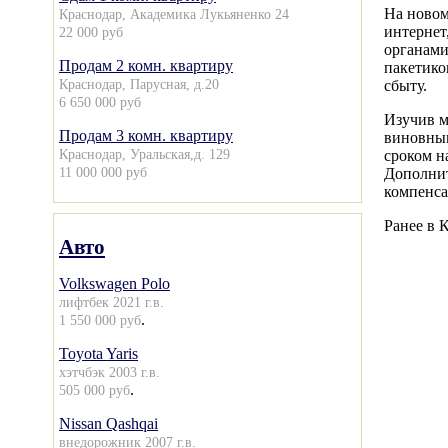
На новом
Краснодар, Академика Лукьяненко 24
интернет
22 000 руб
органами
Продам 2 комн. квартиру
пакетико
Краснодар, Парусная, д.20
сбыту.
6 650 000 руб
Изучив м
Продам 3 комн. квартиру
виновным
Краснодар, Уральская,д. 129
сроком н
11 000 000 руб
Дополнит
компенса
Ранее в 
Авто
Volkswagen Polo
лифтбек 2021 г.в.
.
1 550 000 руб
Toyota Yaris
хэтчбэк 2003 г.в.
.
505 000 руб
Nissan Qashqai
внедорожник 2007 г.в.