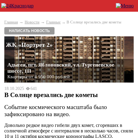
→
→
Главная
Новости
Главные
→ В Солнце врезались две кометы
НАПИСАТЬ НОВОСТЬ
ЖК «Портрет 2»
Адыгея, пгт. Яблоновский, ул. Тургеневское
шоссе, 1П
Квартиры от 4 950 000 рублей
18.10.2025
641
В Солнце врезались две кометы
Событие космического масштаба было
зафиксировано на видео.
Довольно редкое видео гибели двух комет, сгоревших в
солнечной атмосфере с интервалом в несколько часов, сняли
10 и 11 октября космические коронографы LASCO,