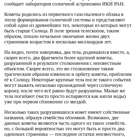
сообщает лаборатория солнечной астрономии ИКИ РАН.
Кометы родились из первичного газо-пылевого облака в
эпоху формирования солнечной системы и представляют
собой одни из древнейших тел, некоторые из которых могут
быть старше Солнца. В поле зрения телескопов, таким
образом, попало печальное окончание жизни двух
странников возрастом в несколько миллиардов лет.
На видео, почти наверняка, два тела, родившихся вместе, а,
скорее всего, два фрагмента более крупной кометы,
разрушенной в результате столкновения с неизвестным
объектом. Скорее всего, это же столкновение таким
трагическим образом изменило и орбиту кометы, приблизив
её к Солнцу. Некоторые крупные тела после такого события
могут выжить несколько прохождений через солнечную
корону, после чего всё равно будут разрушены. Малые же
тела погибают (часто просто испаряются как капли воды)
уже при первом сближении со звездой.
Несколько таких разрушившихся комет имеют собственные
названия, образуя семейства обломков. Возможно, две
данных кометы являются часть одного из таких семейств,
но, с большой вероятностью это могут быть и просто два
одиноких странника — последние остатки неизвестного,