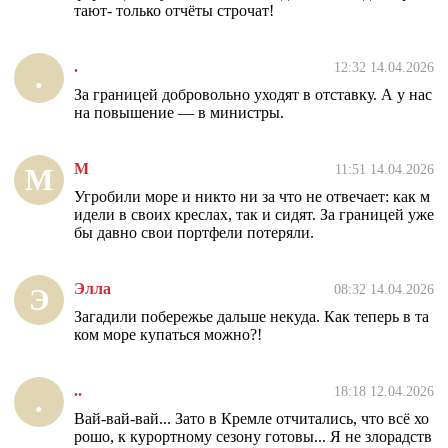
тают- только отчёты строчат!
.
12:32 14.04.2026
.
За границей добровольно уходят в отставку. А у нас
на повышение — в министры.
М
11:51 14.04.2026
М
Угробили море и никто ни за что не отвечает: как м
идели в своих креслах, так и сидят. За границей уже
бы давно свои портфели потеряли.
Элла
08:32 14.04.2026
Э
Загадили побережье дальше некуда. Как теперь в та
ком море купаться можно?!
..
18:18 12.04.2026
.
Вай-вай-вай... Зато в Кремле отчитались, что всё хо
рошо, к курортному сезону готовы... Я не злорадств