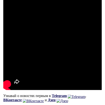
Узнавай о новостях первым в
Telegram
,
ВКонтакте
и
Дзен
.