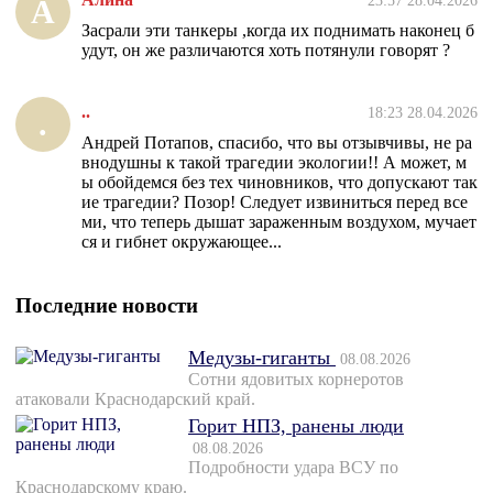
А
Засрали эти танкеры ,когда их поднимать наконец б
удут, он же различаются хоть потянули говорят ?
..
18:23 28.04.2026
.
Андрей Потапов, спасибо, что вы отзывчивы, не ра
внодушны к такой трагедии экологии!! А может, м
ы обойдемся без тех чиновников, что допускают так
ие трагедии? Позор! Следует извиниться перед все
ми, что теперь дышат зараженным воздухом, мучает
ся и гибнет окружающее...
Последние новости
Медузы-гиганты
08.08.2026
Сотни ядовитых корнеротов
атаковали Краснодарский край.
Горит НПЗ, ранены люди
08.08.2026
Подробности удара ВСУ по
Краснодарскому краю.