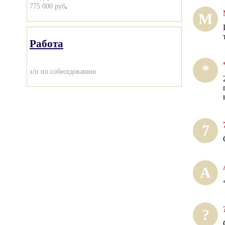
.
775 000 руб
М
Работа
*
з/п по собеседованию
7
А
?