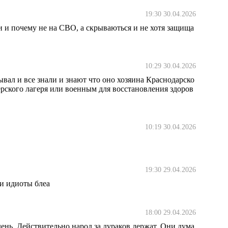
19:30 30.04.2026
 и почему не на СВО, а скрываються и не хотя защища
10:29 30.04.2026
вал и все знали и знают что оно хозяина Краснодарско
нерского лагеря или военным для восстановления здоров
10:19 30.04.2026
19:30 29.04.2026
ли идиоты блеа
18:00 29.04.2026
день. Действительно народ за дураков держат. Они дума