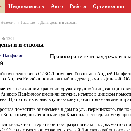
и
Недвижимость
Авто
Работа
Организации
→
→
Новости
Главные
→ Дача, деньги и стволы
26
1301
деньги и стволы
Правоохранители задержали вла
й.
айству следствия в СИЗО-1 помещен бизнесмен Андрей Панфилов 
ора Андрея Коробки номинальный владелец дачи в Динской. Об
яется в незаконном хранении оружия группой лиц, санкции стат
 Андрею Панфилову вменили оружие, изъятое в динском поместье
ева. При этом их владельцу по закону грозит только администра
росила поместить бизнесмена в дом по ул. Дзержинского, где по
 Кондратьев, но Ленинский суд Краснодара утвердил меру пресе
яснилось, что на территории без разрешительных документов п
В 2013 году самострои узаконены судьей Динского районного с