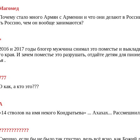
Магомед
Почему стало много Армян с Армении и что они делают в России
ть Россию, чем он вообще занимаются?
*
2016 и 2017 годы блогер мужчина снимал это поместье и выклады
го края. И зачем поместье это разрушать, отдайте детям для пио
ья .
777
О как, а кто это???
А
«14 стволов на имя некого Кондратьева» ... Ахахах... Рассмешни
????????????
Смешно, если бы не было так грустно, ведь всë ясно, как Божий 