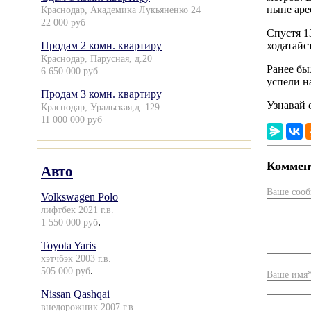
ныне аре
Краснодар, Академика Лукьяненко 24
22 000 руб
Спустя 1
Продам 2 комн. квартиру
ходатайс
Краснодар, Парусная, д.20
Ранее бы
6 650 000 руб
успели н
Продам 3 комн. квартиру
Узнавай 
Краснодар, Уральская,д. 129
11 000 000 руб
Коммент
Авто
Ваше соо
Volkswagen Polo
лифтбек 2021 г.в.
.
1 550 000 руб
Toyota Yaris
хэтчбэк 2003 г.в.
.
505 000 руб
Ваше имя
Nissan Qashqai
внедорожник 2007 г.в.