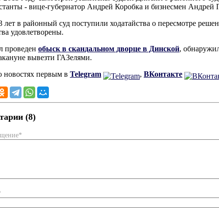
станты - вице-губернатор Андрей Коробка и бизнесмен Андрей
3 лет в районный суд поступили ходатайства о пересмотре реше
тва удовлетворены.
л проведен
обыск в скандальном дворце в Динской
, обнаружил
акануне вывезти ГАЗелями.
о новостях первым в
Telegram
,
ВКонтакте
арии (8)
бщение*
*