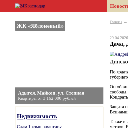
Новост
Главная
ЖК «Яблоневый»
29.04.20
Дача, 
Динско
По ходат
губернат
Он обвин
свободы.
Адыгея, Майкоп, ул. Степная
Кондрать
Квартиры от 3 162 000 рублей
Защита п
Вениамин
Недвижимость
Также вы
Сдам 1 комн. квартиру
метров. 