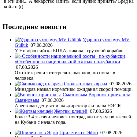
в эти дни... А лекарство запить, если нужно принять? Бред ка
кой-то (((
Последние новости
Удар по сухогрузу MV
Güllük
07.08.2026
У Новороссийска БПЛА атаковал грузовой корабль.
«Особенности национальной охоты» по-кубански
07.08.2026
Охотник решил отстрелять шакалов, но попал в
человека.
Сколько ждать врача
07.08.2026
Минздрав назвал нормативы ожидания скорой помощи.
Воронок приехал за
Смазновым
07.08.2026
Арестован депутат и экс-директор филиала НЭСК.
Жертвы клещей
07.08.2026
Более 3,4 тысячи человек пострадали от укусов клещей
на Кубани с начала года.
Прилетело в Эфко
07.08.2026