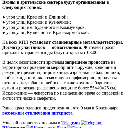
Входы в зрительские сектора будут организованы в
следующих точках:
● угол улиц Красной и Длинной;
● угол улиц Красной и Кузнечной;
● угол улиц им. Будённого и Коммунаров;
● угол улиц Кузнечной и Красноармейской.
На всех КПП
установят стационарные металлодетекторы.
Досмотр участников — обязательный
. Жителей просят
приходить заранее, входы будут открыты с 08:00.
В целях безопасности зрителям
запрещено проносить
на
территорию проведения мероприятия оружие, колющие и
режущие предметы, пиротехнику, аэрозольные баллончики,
любые жидкости, включая воду и парфюмерию, продукты
питания, пауэрбанки, вейпы, а также крупногабаритные
сумки и рюкзаки (разрешены вещи не более 55×40×25 см).
Исключение — лекарства по назначению врача со справкой и
антисептические салфетки.
Ранее краснодарцев предупредили, что 9 мая в Краснодаре
возможны отключения интернета
.
Узнавай о новостях первым в
Telegram
,
ВКонтакте
и
Дзен
.