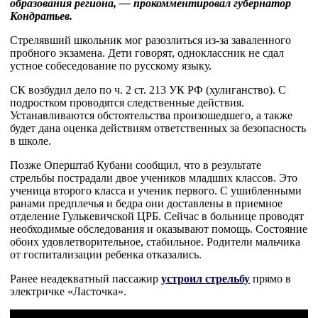
образования региона, — прокомментировал губернатор
Кондратьев.
Стрелявший школьник мог разозлиться из-за заваленного
пробного экзамена. Дети говорят, одноклассник не сдал
устное собеседование по русскому языку.
СК возбудил дело по ч. 2 ст. 213 УК РФ (хулиганство). С
подростком проводятся следственные действия.
Устанавливаются обстоятельства произошедшего, а также
будет дана оценка действиям ответственных за безопасность
в школе.
Позже Оперштаб Кубани сообщил, что в результате
стрельбы пострадали двое учеников младших классов. Это
ученица второго класса и ученик первого. С ушибленными
ранами предплечья и бедра они доставлены в приемное
отделение Гулькевичской ЦРБ. Сейчас в больнице проводят
необходимые обследования и оказывают помощь. Состояние
обоих удовлетворительное, стабильное. Родители мальчика
от госпитализации ребенка отказались.
Ранее неадекватный пассажир
устроил стрельбу
прямо в
электричке «Ласточка».