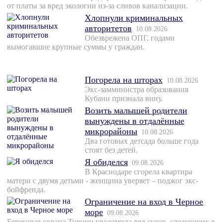
от платы за вред экологии из-за сливов канализации.
Хлопнули криминальных
авторитетов
10.08.2026
Обезврежена ОПГ, годами
вымогавшие крупные суммы у граждан.
Погорела на шторах
10.08.2026
Экс-замминистра образования
Кубани признала вину.
Возить малышей родители
вынуждены в отдалённые
микрорайоны
10.08.2026
Два готовых детсада больше года
стоят без детей.
Я обиделся
09.08.2026
В Краснодаре сгорела квартира
матери с двумя детьми - женщина уверяет – поджог экс-
бойфренда.
Ограничение на вход в Черное
море
09.08.2026
Береговая охрана Турции уведомила ряд судов, следующих в