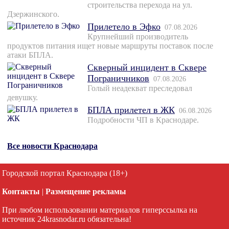
строительства перехода на ул.
Дзержинского.
Прилетело в Эфко
07.08.2026
Крупнейший производитель
продуктов питания ищет новые маршруты поставок после
атаки БПЛА.
Скверный инцидент в Сквере
Пограничников
07.08.2026
Голый неадекват преследовал
девушку.
БПЛА прилетел в ЖК
06.08.2026
Подробности ЧП в Краснодаре.
Все новости Краснодара
Городской портал Краснодара (18+)
Контакты
|
Размещение рекламы
При любом использовании материалов гиперссылка на
источник 24krasnodar.ru обязательна!