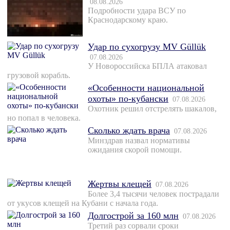
08.08.2026
Подробности удара ВСУ по
Краснодарскому краю.
Удар по сухогрузу MV Güllük
07.08.2026
У Новороссийска БПЛА атаковал
грузовой корабль.
«Особенности национальной
охоты» по-кубански
07.08.2026
Охотник решил отстрелять шакалов,
но попал в человека.
Сколько ждать врача
07.08.2026
Минздрав назвал нормативы
ожидания скорой помощи.
Жертвы клещей
07.08.2026
Более 3,4 тысячи человек пострадали
от укусов клещей на Кубани с начала года.
Долгострой за 160 млн
07.08.2026
Третий раз сорвали сроки