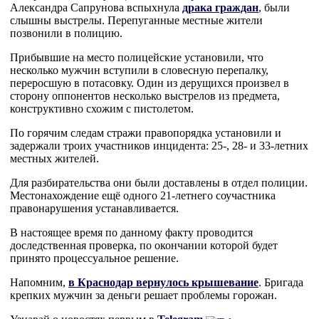
Александра Сапрунова вспыхнула
драка граждан
, были
слышны выстрелы. Перепуганные местные жители
позвонили в полицию.
Прибывшие на место полицейские установили, что
несколько мужчин вступили в словесную перепалку,
переросшую в потасовку. Один из дерущихся произвел в
сторону оппонентов несколько выстрелов из предмета,
конструктивно схожим с пистолетом.
По горячим следам стражи правопорядка установили и
задержали троих участников инцидента: 25-, 28- и 33-летних
местных жителей.
Для разбирательства они были доставлены в отдел полиции.
Местонахождение ещё одного 21-летнего соучастника
правонарушения устанавливается.
В настоящее время по данному факту проводится
доследственная проверка, по окончании которой будет
принято процессуальное решение.
Напомним,
в Краснодар вернулось крышевание
. Бригада
крепких мужчин за деньги решает проблемы горожан.