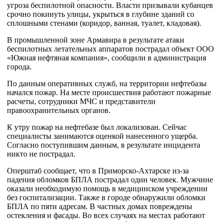
угроза беспилотной опасности. Власти призывали кубанцев
срочно покинуть улицы, укрыться в глубине зданий со
сплошными стенами (коридор, ванная, туалет, кладовая).
В промышленной зоне Армавира в результате атаки
беспилотных летательных аппаратов пострадал объект ООО
«Южная нефтяная компания», сообщили в администрация
города.
По данным оперативных служб, на территории нефтебазы
начался пожар. На месте происшествия работают пожарные
расчеты, сотрудники МЧС и представители
правоохранительных органов.
К утру пожар на нефтебазе был локализован. Сейчас
специалисты занимаются оценкой нанесенного ущерба.
Согласно поступившим данным, в результате инцидента
никто не пострадал.
Оперштаб сообщает, что в Приморско-Ахтарске из-за
падения обломков БПЛА пострадал один человек. Мужчине
оказали необходимую помощь в медицинском учреждении
без госпитализации. Также в городе обнаружили обломки
БПЛА по пяти адресам. В частных домах повреждены
остекления и фасады. Во всех случаях на местах работают