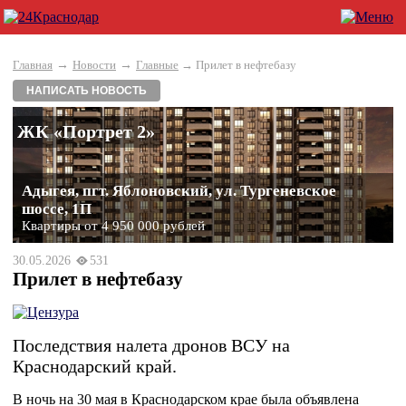
→
→
Главная
Новости
Главные
→ Прилет в нефтебазу
НАПИСАТЬ НОВОСТЬ
ЖК «Портрет 2»
Адыгея, пгт. Яблоновский, ул. Тургеневское
шоссе, 1П
Квартиры от 4 950 000 рублей
30.05.2026
531
Прилет в нефтебазу
Последствия налета дронов ВСУ на
Краснодарский край.
В ночь на 30 мая в Краснодарском крае была объявлена