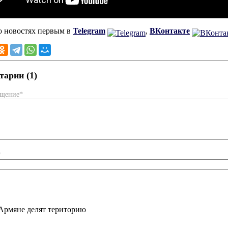
о новостях первым в
Telegram
,
ВКонтакте
арии (1)
бщение*
*
Армяне делят територию