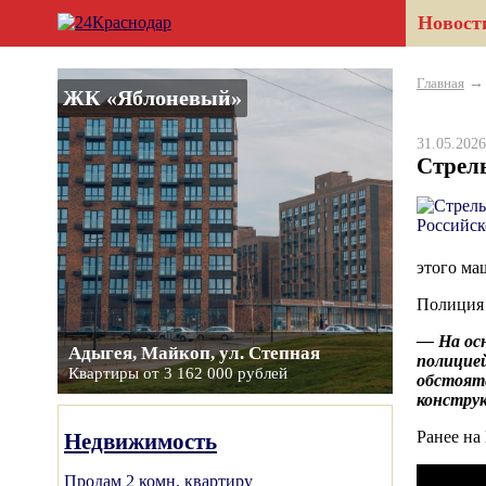
Новост
Главная
ЖК «Яблоневый»
31.05.20
Стрел
этого ма
Полиция 
— На ос
Адыгея, Майкоп, ул. Степная
полицией
Квартиры от 3 162 000 рублей
обстояте
констру
Ранее на
Недвижимость
Продам 2 комн. квартиру