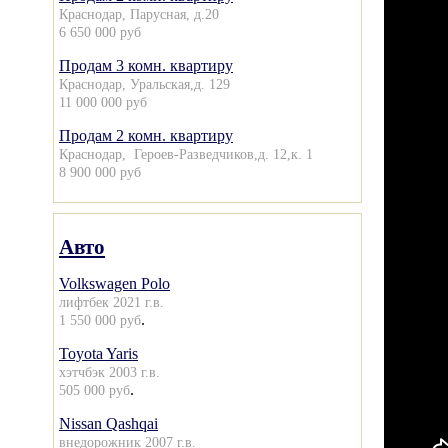
Краснодар, Парусная, д.20
6 650 000 руб
Продам 3 комн. квартиру
Краснодар, Уральская,д. 129
11 000 000 руб
Продам 2 комн. квартиру
Краснодар, Героев-Разведчиков,д. 12,к. 1
8 900 000 руб
Авто
Volkswagen Polo
лифтбек 2021 г.в.
.
1 550 000 руб
Toyota Yaris
хэтчбэк 2003 г.в.
.
505 000 руб
Nissan Qashqai
внедорожник 2007 г.в.