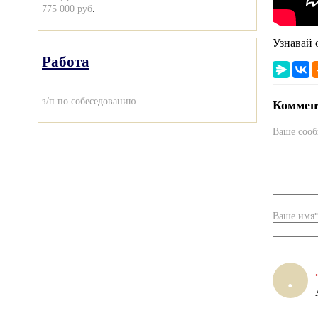
.
775 000 руб
Узнавай 
Работа
з/п по собеседованию
Коммент
Ваше соо
Ваше имя
.
.