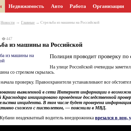
и
Недвижимость
Авто
Работа
Организации
→
→
Новости
Главные
→ Стрельба из машины на Российской
26
447
ьба из машины на Российской
Полиция проводит проверку по 
На улице Российской очевидцы заметили
шина со стрелком скрылась.
начала проверку. Правоохранители устанавливают все обстоятел
новании выявленной в сети Интернет информации о возможны
 Краснодара инициировано проведение доследственной прове
льства инцидента. В том числе будет проверена информация
ктивно схожего с пистолетом, — пояснили в МВД.
 Кубани неадекватный водитель внедорожника
врезался в дом,