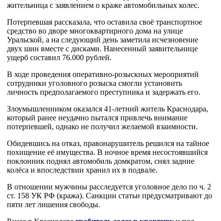
жительница с заявлением о краже автомобильных колес.
Потерпевшая рассказала, что оставила своё транспортное
средство во дворе многоквартирного дома на улице
Уральской, а на следующий день заметила исчезновение
двух шин вместе с дисками. Нанесенный заявительнице
ущерб составил 76.000 рублей.
В ходе проведения оперативно-розыскных мероприятий
сотрудники уголовного розыска смогли установить
личность предполагаемого преступника и задержать его.
Злоумышленником оказался 41-летний житель Краснодара,
который ранее неудачно пытался привлечь внимание
потерпевшей, однако не получил желаемой взаимности.
Обидевшись на отказ, правонарушитель решился на тайное
похищение её имущества. В ночное время несостоявшийся
поклонник поднял автомобиль домкратом, снял задние
колёса и впоследствии хранил их в подвале.
В отношении мужчины расследуется уголовное дело по ч. 2
ст. 158 УК РФ (кража). Санкции статьи предусматривают до
пяти лет лишения свободы.