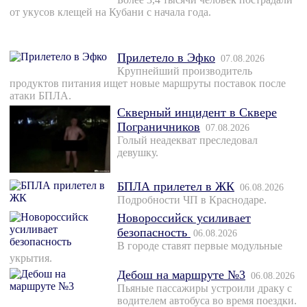
от укусов клещей на Кубани с начала года.
Прилетело в Эфко
07.08.2026
Крупнейший производитель
продуктов питания ищет новые маршруты поставок после
атаки БПЛА.
Скверный инцидент в Сквере
Пограничников
07.08.2026
Голый неадекват преследовал
девушку.
БПЛА прилетел в ЖК
06.08.2026
Подробности ЧП в Краснодаре.
Новороссийск усиливает
безопасность
06.08.2026
В городе ставят первые модульные
укрытия.
Дебош на маршруте №3
06.08.2026
Пьяные пассажиры устроили драку с
водителем автобуса во время поездки.