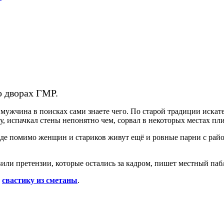
о дворах ГМР.
мужчина в поисках сами знаете чего. По старой традиции иска
, испачкал стены непонятно чем, сорвал в некоторых местах пл
ъезде помимо женщин и стариков живут ещё и ровные парни с рай
или претензии, которые остались за кадром, пишет местный пабл
а
свастику из сметаны
.