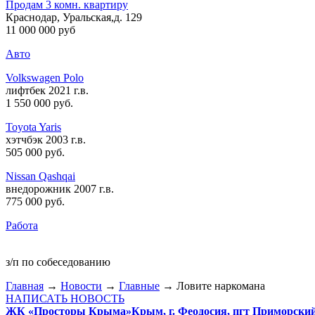
Продам 3 комн. квартиру
Краснодар, Уральская,д. 129
11 000 000 руб
Авто
Volkswagen Polo
лифтбек 2021 г.в.
1 550 000 руб
.
Toyota Yaris
хэтчбэк 2003 г.в.
505 000 руб
.
Nissan Qashqai
внедорожник 2007 г.в.
775 000 руб
.
Работа
з/п по собеседованию
Главная
→
Новости
→
Главные
→ Ловите наркомана
НАПИСАТЬ НОВОСТЬ
ЖК «Просторы Крыма»
Крым, г. Феодосия, пгт Приморски