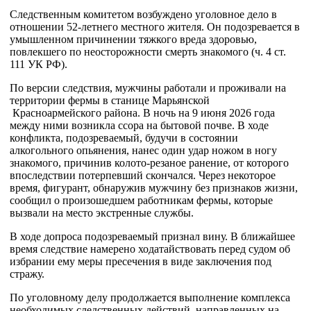
Следственным комитетом возбуждено уголовное дело в
отношении 52-летнего местного жителя. Он подозревается в
умышленном причинении тяжкого вреда здоровью,
повлекшего по неосторожности смерть знакомого (ч. 4 ст.
111 УК РФ).
По версии следствия, мужчины работали и проживали на
территории фермы в станице Марьянской
Красноармейского района. В ночь на 9 июня 2026 года
между ними возникла ссора на бытовой почве. В ходе
конфликта, подозреваемый, будучи в состоянии
алкогольного опьянения, нанес один удар ножом в ногу
знакомого, причинив колото-резаное ранение, от которого
впоследствии потерпевший скончался. Через некоторое
время, фигурант, обнаружив мужчину без признаков жизни,
сообщил о произошедшем работникам фермы, которые
вызвали на место экстренные службы.
В ходе допроса подозреваемый признал вину. В ближайшее
время следствие намерено ходатайствовать перед судом об
избрании ему меры пресечения в виде заключения под
стражу.
По уголовному делу продолжается выполнение комплекса
необходимых следственных действий, направленных на