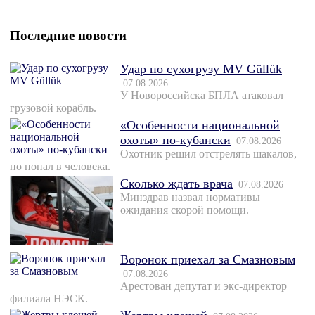
Последние новости
Удар по сухогрузу MV Güllük
07.08.2026
У Новороссийска БПЛА атаковал
грузовой корабль.
«Особенности национальной
охоты» по-кубански
07.08.2026
Охотник решил отстрелять шакалов,
но попал в человека.
Сколько ждать врача
07.08.2026
Минздрав назвал нормативы
ожидания скорой помощи.
Воронок приехал за Смазновым
07.08.2026
Арестован депутат и экс-директор
филиала НЭСК.