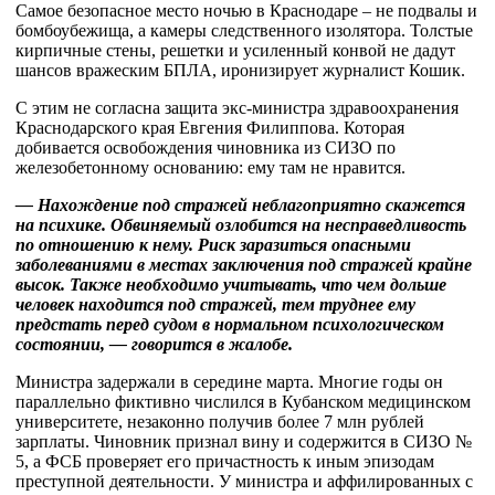
Самое безопасное место ночью в Краснодаре – не подвалы и
бомбоубежища, а камеры следственного изолятора. Толстые
кирпичные стены, решетки и усиленный конвой не дадут
шансов вражеским БПЛА, иронизирует журналист Кошик.
С этим не согласна защита экс-министра здравоохранения
Краснодарского края Евгения Филиппова. Которая
добивается освобождения чиновника из СИЗО по
железобетонному основанию: ему там не нравится.
— Нахождение под стражей неблагоприятно скажется
на психике. Обвиняемый озлобится на несправедливость
по отношению к нему. Риск заразиться опасными
заболеваниями в местах заключения под стражей крайне
высок. Также необходимо учитывать, что чем дольше
человек находится под стражей, тем труднее ему
предстать перед судом в нормальном психологическом
состоянии, — говорится в жалобе.
Министра задержали в середине марта. Многие годы он
параллельно фиктивно числился в Кубанском медицинском
университете, незаконно получив более 7 млн рублей
зарплаты. Чиновник признал вину и содержится в СИЗО №
5, а ФСБ проверяет его причастность к иным эпизодам
преступной деятельности. У министра и аффилированных с