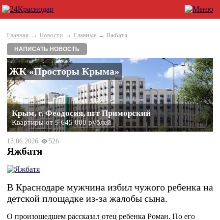
→
→
Главная
Новости
Главные
→ Яжбатя
НАПИСАТЬ НОВОСТЬ
ЖК «Просторы Крыма»
Крым, г. Феодосия, пгт Приморский
Квартиры от 5 645 000 рублей
13.06.2026
526
Яжбатя
В Краснодаре мужчина избил чужого ребенка на
детской площадке из-за жалобы сына.
О произошедшем рассказал отец ребенка Роман. По его